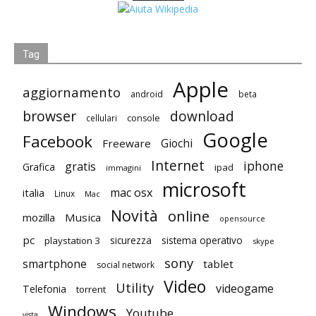
Tag
Apple
aggiornamento
android
beta
browser
download
cellulari
console
Google
Facebook
Giochi
Freeware
Internet
iphone
gratis
Grafica
ipad
immagini
microsoft
mac osx
italia
Linux
Mac
Novità
online
mozilla
Musica
opensource
pc
playstation 3
sicurezza
sistema operativo
skype
sony
smartphone
tablet
social network
Video
Utility
videogame
Telefonia
torrent
Windows
Youtube
vista