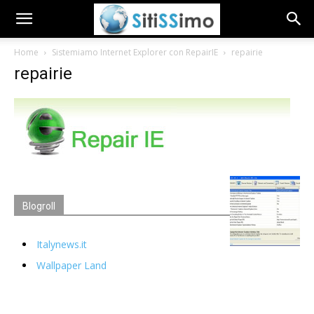
Home
Sistemiamo Internet Explorer con RepairIE
repairie
repairie
Blogroll
Italynews.it
Wallpaper Land