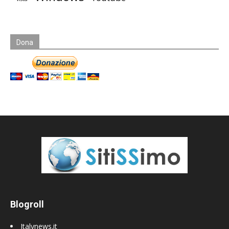
Dona
Blogroll
Italynews.it