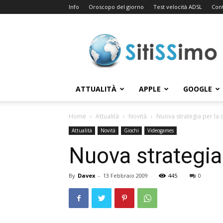
Info
Oroscopo del giorno
Test velocità ADSL
Cont
Sitissimo.com
ATTUALITÀ
APPLE
GOOGLE
Home
Attualità
Novità
Nuova strategia per la 
Attualità
Novità
Giochi
Videogames
Nuova strategia 
By
Davex
-
13 Febbraio 2009
445
0