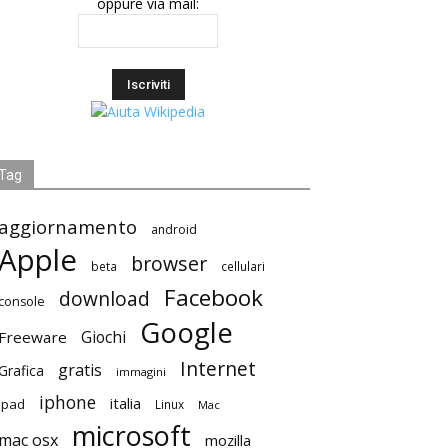
oppure via mail:
Tag
aggiornamento
android
Apple
browser
beta
cellulari
Facebook
download
console
Google
Giochi
Freeware
Internet
gratis
Grafica
immagini
iphone
italia
ipad
Linux
Mac
microsoft
mac osx
mozilla