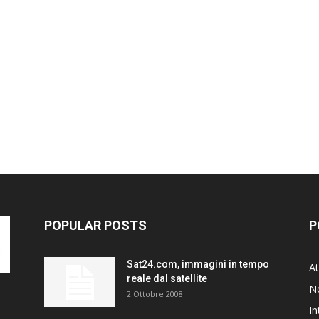
POPULAR POSTS
P
Sat24.com, immagini in tempo
At
reale dal satellite
N
2 Ottobre 2008
In