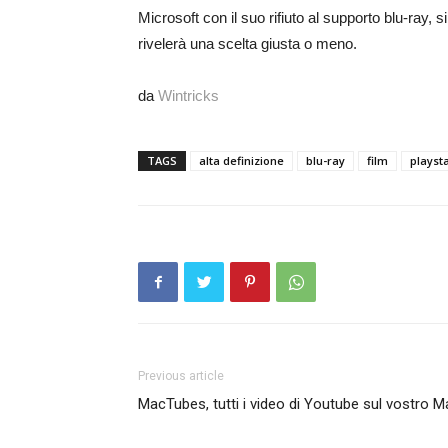
Microsoft con il suo rifiuto al supporto blu-ray, s
rivelerà una scelta giusta o meno.
da
Wintricks
TAGS
alta definizione
blu-ray
film
playsta
Previous article
MacTubes, tutti i video di Youtube sul vostro M