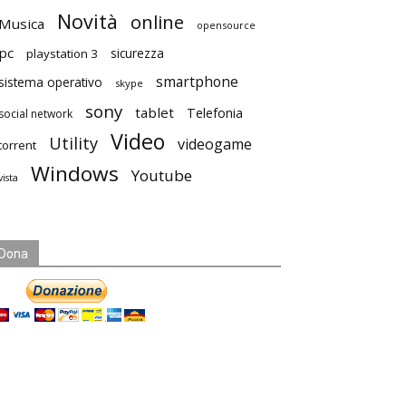
Novità
online
Musica
opensource
pc
playstation 3
sicurezza
smartphone
sistema operativo
skype
sony
tablet
Telefonia
social network
Video
Utility
videogame
torrent
Windows
Youtube
vista
Dona