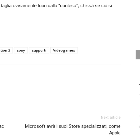
i taglia ovviamente fuori dalla “contesa”, chissà se ciò si
tion 3
sony
supporti
Videogames
Next article
ac
Microsoft avrà i suoi Store specializzati, come
Apple