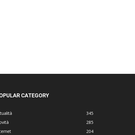
OPULAR CATEGORY
tualità
345
ovità
285
ternet
204