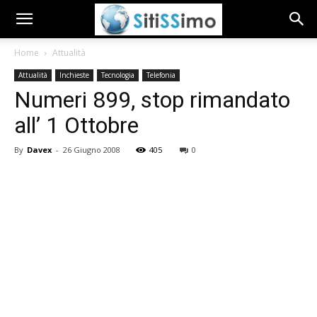
Home
Attualità
Attualità
Inchieste
Tecnologia
Telefonia
Numeri 899, stop rimandato
all’ 1 Ottobre
By
Davex
-
26 Giugno 2008
405
0