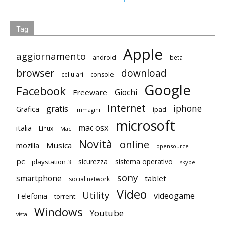
Tag
Apple
aggiornamento
android
beta
browser
download
cellulari
console
Google
Facebook
Giochi
Freeware
Internet
iphone
gratis
Grafica
ipad
immagini
microsoft
mac osx
italia
Linux
Mac
Novità
online
mozilla
Musica
opensource
pc
playstation 3
sicurezza
sistema operativo
skype
sony
smartphone
tablet
social network
Video
Utility
videogame
Telefonia
torrent
Windows
Youtube
vista