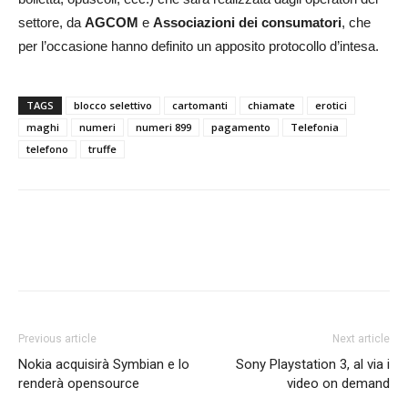
settore, da
AGCOM
e
Associazioni dei consumatori
, che
per l’occasione hanno definito un apposito protocollo d’intesa.
TAGS
blocco selettivo
cartomanti
chiamate
erotici
maghi
numeri
numeri 899
pagamento
Telefonia
telefono
truffe
Previous article
Next article
Nokia acquisirà Symbian e lo
Sony Playstation 3, al via i
renderà opensource
video on demand