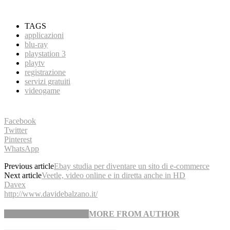
TAGS
applicazioni
blu-ray
playstation 3
playtv
registrazione
servizi gratuiti
videogame
Facebook
Twitter
Pinterest
WhatsApp
Previous article
Ebay studia per diventare un sito di e-commerce
Next article
Veetle, video online e in diretta anche in HD
Davex
http://www.davidebalzano.it/
RELATED ARTICLES
MORE FROM AUTHOR