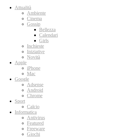
Attualità
Ambiente
Cinema
Gossip
Bellezza
Calendari
Girls
Inchieste
Iniziative
Novità
Apple
iPhone
Mac
Google
Adsense
Android
Chrome
Sport
Calcio
Informatica
Antivirus
Featured
Freeware
Giochi