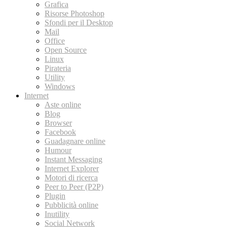
Grafica
Risorse Photoshop
Sfondi per il Desktop
Mail
Office
Open Source
Linux
Pirateria
Utility
Windows
Internet
Aste online
Blog
Browser
Facebook
Guadagnare online
Humour
Instant Messaging
Internet Explorer
Motori di ricerca
Peer to Peer (P2P)
Plugin
Pubblicità online
Inutility
Social Network