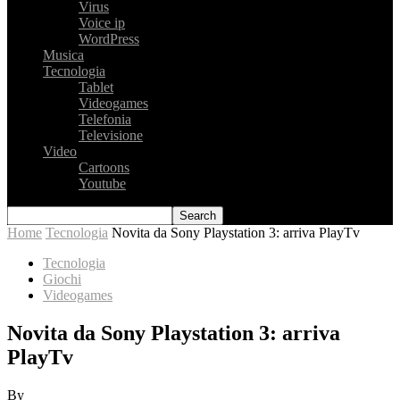
Virus
Voice ip
WordPress
Musica
Tecnologia
Tablet
Videogames
Telefonia
Televisione
Video
Cartoons
Youtube
Home
Tecnologia
Novita da Sony Playstation 3: arriva PlayTv
Tecnologia
Giochi
Videogames
Novita da Sony Playstation 3: arriva
PlayTv
By