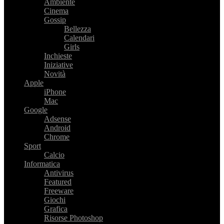
Ambiente
Cinema
Gossip
Bellezza
Calendari
Girls
Inchieste
Iniziative
Novità
Apple
iPhone
Mac
Google
Adsense
Android
Chrome
Sport
Calcio
Informatica
Antivirus
Featured
Freeware
Giochi
Grafica
Risorse Photoshop