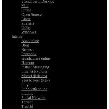
Sfondi per il Desktop
Mail
Office
Open Source
Linux
Pirateria
Utility
Windows
Internet
Aste online
Blog
Browser
Facebook
Guadagnare online
Humour
Instant Messaging
Internet Explorer
Motori di ricerca
Peer to Peer (P2P)
Plugin
Pubblicità online
Inutility
Social Network
Torrent
Trucchi