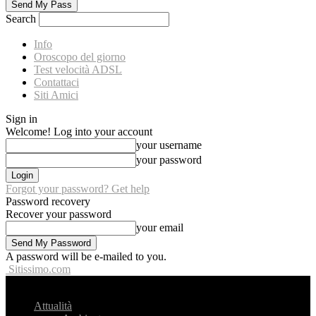
Search
Info
Oroscopo del giorno
Test velocità ADSL
Contattaci
Siti Amici
Sign in
Welcome! Log into your account
your username
your password
Forgot your password? Get help
Password recovery
Recover your password
your email
A password will be e-mailed to you.
Sitissimo.com
Attualità