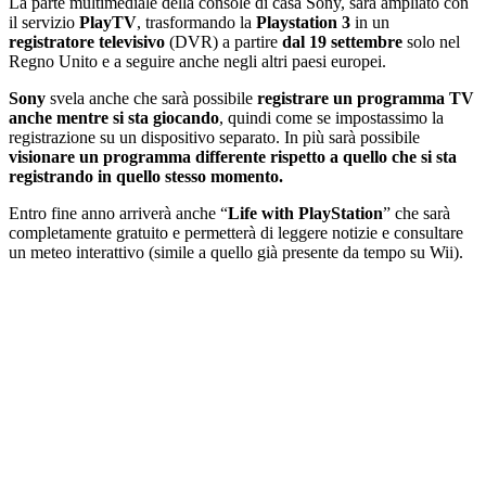
La parte multimediale della console di casa Sony, sarà ampliato con
il servizio
PlayTV
, trasformando la
Playstation 3
in un
registratore televisivo
(DVR) a partire
dal 19 settembre
solo nel
Regno Unito e a seguire anche negli altri paesi europei.
Sony
svela anche che sarà possibile
registrare un programma TV
anche mentre si sta giocando
, quindi come se impostassimo la
registrazione su un dispositivo separato. In più sarà possibile
visionare un programma differente rispetto a quello che si sta
registrando in quello stesso momento.
Entro fine anno arriverà anche “
Life with PlayStation
” che sarà
completamente gratuito e permetterà di leggere notizie e consultare
un meteo interattivo (simile a quello già presente da tempo su Wii).