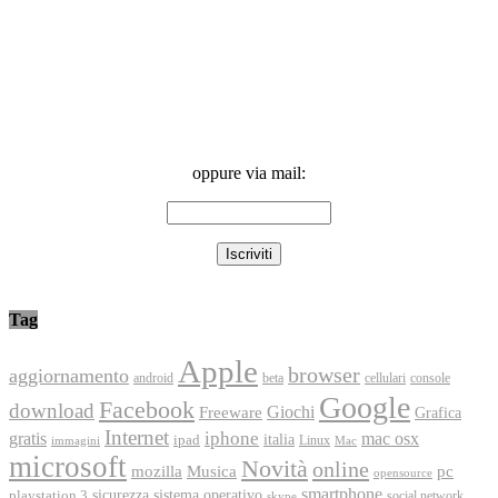
oppure via mail:
Tag
Apple
browser
aggiornamento
android
console
beta
cellulari
Google
Facebook
download
Freeware
Giochi
Grafica
Internet
iphone
gratis
mac osx
italia
ipad
immagini
Linux
Mac
microsoft
Novità
online
Musica
mozilla
pc
opensource
smartphone
playstation 3
sicurezza
sistema operativo
social network
skype