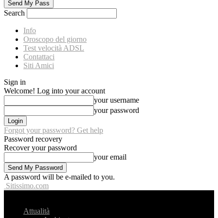
Search
Info
Oroscopo del giorno
Test velocità ADSL
Contattaci
Siti Amici
Sign in
Welcome! Log into your account
your username
your password
Forgot your password? Get help
Password recovery
Recover your password
your email
A password will be e-mailed to you.
Sitissimo.com
Attualità