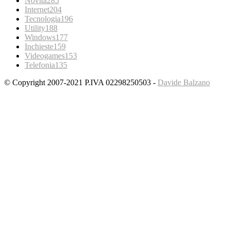
Novità
285
Internet
204
Tecnologia
196
Utility
188
Windows
177
Inchieste
159
Videogames
153
Telefonia
135
© Copyright 2007-2021 P.IVA 02298250503 -
Davide Balzano