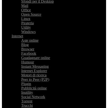
Sfondi per il Desktop
Mail
Office
Open Source
Linux
Pirateria
Utility
Windows
Internet
Aste online
Blog
Browser
Facebook
Guadagnare online
Humour
Instant Messaging
Internet Explorer
Motori di ricerca
Peer to Peer (P2P)
Plugin
Pubblicità online
Inutility
Social Network
Torrent
Trucchi