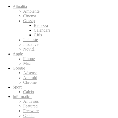
Attualità
Ambiente
Cinema
Gossip
Bellezza
Calendari
Girls
Inchieste
Iniziative
Novità
Apple
iPhone
Mac
Google
Adsense
Android
Chrome
Sport
Calcio
Informatica
Antivirus
Featured
Freeware
Giochi