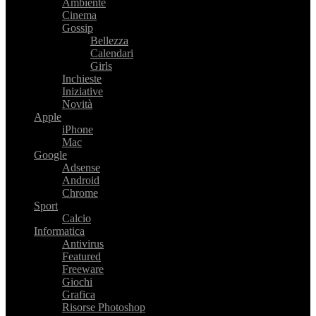
Ambiente
Cinema
Gossip
Bellezza
Calendari
Girls
Inchieste
Iniziative
Novità
Apple
iPhone
Mac
Google
Adsense
Android
Chrome
Sport
Calcio
Informatica
Antivirus
Featured
Freeware
Giochi
Grafica
Risorse Photoshop