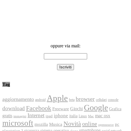
oppure via mail:
Tag
Apple
browser
aggiornamento
android
console
beta
cellulari
Google
Facebook
download
Freeware
Giochi
Grafica
Internet
iphone
gratis
mac osx
italia
ipad
immagini
Linux
Mac
microsoft
Novità
online
Musica
mozilla
pc
opensource
smartphone
playstation 3
sicurezza
sistema operativo
social network
skype