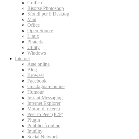
Grafica
Risorse Photoshop
Sfondi per il Desktop
Mail
Office
Open Source
Linux
Pirateria
Utility
Windows
Internet
Aste online
Blog
Browser
Facebook
Guadagnare online
Humour
Instant Messaging
Internet Explorer
Motori di ricerca
Peer to Peer (P2P)
Plugin
Pubblicità online
Inutility
Social Network