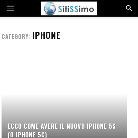
IPHONE
CATEGORY:
ECCO COME AVERE IL NUOVO IPHONE 5S
(O IPHONE 5C)