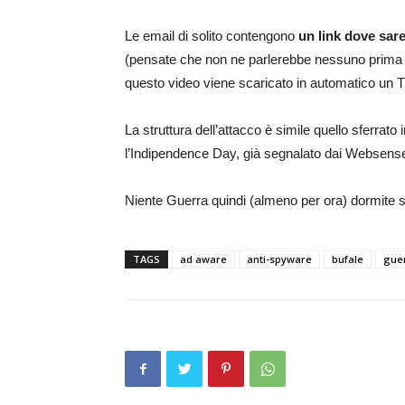
Le email di solito contengono
un link dove sar
(pensate che non ne parlerebbe nessuno prima ch
questo video viene scaricato in automatico un T
La struttura dell’attacco è simile quello sferrat
l’Indipendence Day, già segnalato dai Websens
Niente Guerra quindi (almeno per ora) dormite so
TAGS
ad aware
anti-spyware
bufale
gue