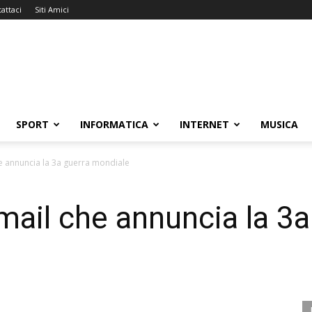
attaci
Siti Amici
SPORT
INFORMATICA
INTERNET
MUSICA
he annuncia la 3a guerra mondiale
mail che annuncia la 3a