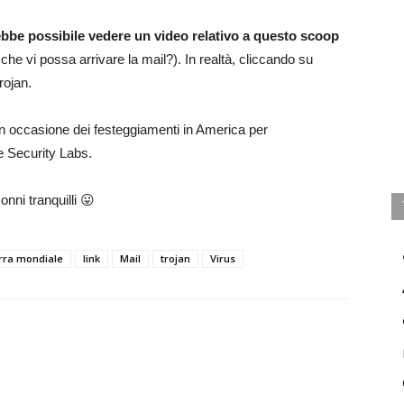
ebbe possibile vedere un video relativo a questo scoop
e vi possa arrivare la mail?). In realtà, cliccando su
rojan.
o in occasione dei festeggiamenti in America per
e Security Labs.
nni tranquilli 😛
rra mondiale
link
Mail
trojan
Virus