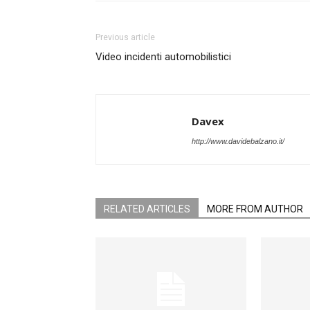
Previous article
Video incidenti automobilistici
Davex
http://www.davidebalzano.it/
RELATED ARTICLES
MORE FROM AUTHOR