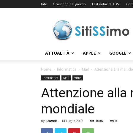
Info
Oroscopo del giorno
Test velocità ADSL
Cont
Sitissimo.com
ATTUALITÀ
APPLE
GOOGLE
Home
Informatica
Mail
Attenzione alla mail c
Informatica
Mail
Virus
Attenzione alla 
mondiale
By
Davex
-
14 Luglio 2008
1006
0