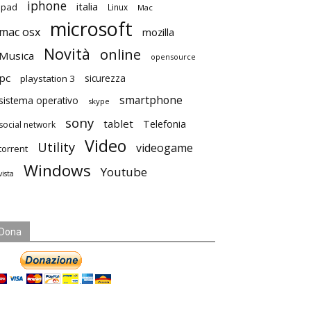
iphone
italia
ipad
Linux
Mac
microsoft
mac osx
mozilla
Novità
online
Musica
opensource
pc
playstation 3
sicurezza
smartphone
sistema operativo
skype
sony
tablet
Telefonia
social network
Video
Utility
videogame
torrent
Windows
Youtube
vista
Dona