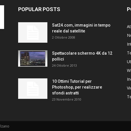
POPULAR POSTS
P
Sat24.com, immagini in tempo
At
reale dal satellite
N
2 Ottobre 2008
In
T
Spettacolare schermo 4K da 12
pollici
Ut
24 Ottobre 2013
W
In
10 Ottimi Tutorial per
Photoshop, per realizzare
V
sfondi astratti
Te
23 Novembre 2010
alzano