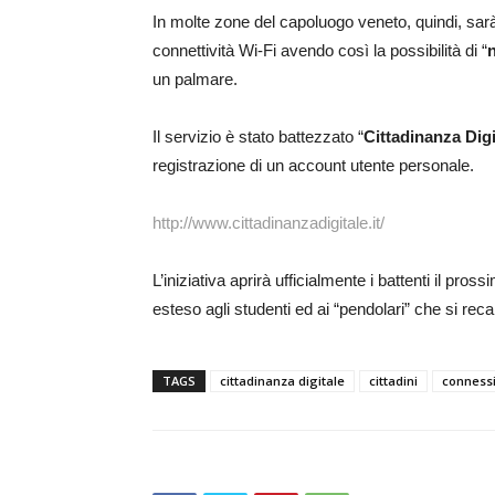
In molte zone del capoluogo veneto, quindi, sarà 
connettività Wi-Fi avendo così la possibilità di “
un palmare.
Il servizio è stato battezzato “
Cittadinanza Digi
registrazione di un account utente personale.
http://www.cittadinanzadigitale.it/
L’iniziativa aprirà ufficialmente i battenti il pros
esteso agli studenti ed ai “pendolari” che si rec
TAGS
cittadinanza digitale
cittadini
conness