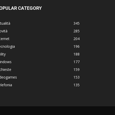
OPULAR CATEGORY
tualità
345
ovità
285
ternet
204
ecnologia
196
ility
188
indows
177
chieste
159
ideogames
153
lefonia
135