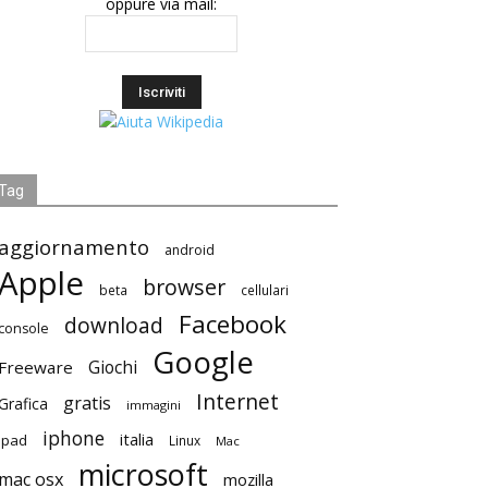
oppure via mail:
Tag
aggiornamento
android
Apple
browser
beta
cellulari
Facebook
download
console
Google
Giochi
Freeware
Internet
gratis
Grafica
immagini
iphone
italia
ipad
Linux
Mac
microsoft
mac osx
mozilla