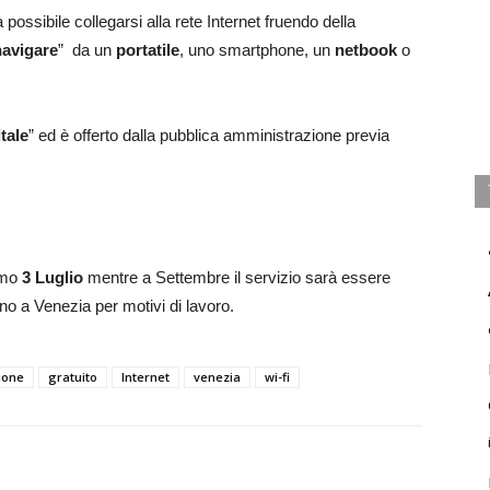
possibile collegarsi alla rete Internet fruendo della
navigare
” da un
portatile
, uno smartphone, un
netbook
o
tale
” ed è offerto dalla pubblica amministrazione previa
simo
3 Luglio
mentre a Settembre il servizio sarà essere
ano a Venezia per motivi di lavoro.
ione
gratuito
Internet
venezia
wi-fi