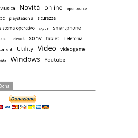
Novità
online
Musica
opensource
pc
playstation 3
sicurezza
smartphone
sistema operativo
skype
sony
tablet
Telefonia
social network
Video
Utility
videogame
torrent
Windows
Youtube
vista
Dona