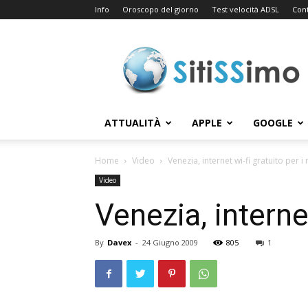
Info
Oroscopo del giorno
Test velocità ADSL
Cont
Sitissimo.com
ATTUALITÀ
APPLE
GOOGLE
Home
Video
Venezia, internet wi-fi gratuito per i 
Video
Venezia, internet
By
Davex
-
24 Giugno 2009
805
1