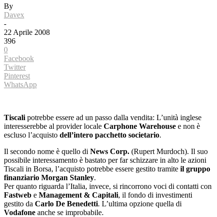
By
Davex
-
22 Aprile 2008
396
0
Facebook
Twitter
Pinterest
WhatsApp
Tiscali
potrebbe essere ad un passo dalla vendita: L’unità inglese
interesserebbe al provider locale
Carphone
Warehouse
e non è
escluso l’acquisto
dell’intero pacchetto societario
.
Il secondo nome è quello di
News Corp.
(Rupert Murdoch). Il suo
possibile interessamento è bastato per far schizzare in alto le azioni
Tiscali in Borsa, l’acquisto potrebbe essere gestito tramite
il gruppo
finanziario
Morgan Stanley
.
Per quanto riguarda l’Italia, invece, si rincorrono voci di contatti con
Fastweb
e
Management & Capitali
, il fondo di investimenti
gestito da
Carlo De Benedetti
. L’ultima opzione quella di
Vodafone
anche se improbabile.