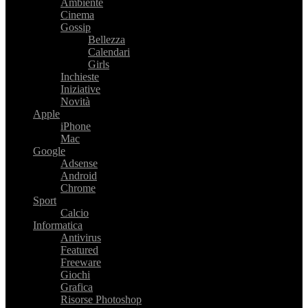
Ambiente
Cinema
Gossip
Bellezza
Calendari
Girls
Inchieste
Iniziative
Novità
Apple
iPhone
Mac
Google
Adsense
Android
Chrome
Sport
Calcio
Informatica
Antivirus
Featured
Freeware
Giochi
Grafica
Risorse Photoshop