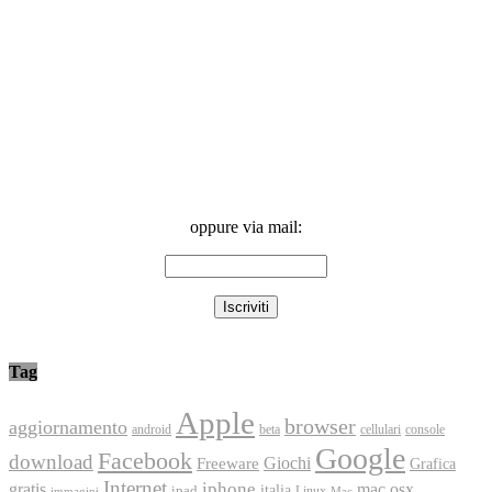
oppure via mail:
Tag
Apple
browser
aggiornamento
android
console
beta
cellulari
Google
Facebook
download
Freeware
Giochi
Grafica
Internet
iphone
gratis
mac osx
italia
ipad
immagini
Linux
Mac