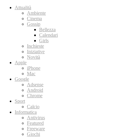
Attualità
Ambiente
Cinema
Gossip
Bellezza
Calendari
Girls
Inchieste
Iniziative
Novità
Apple
iPhone
Mac
Google
Adsense
Android
Chrome
Sport
Calcio
Informatica
Antivirus
Featured
Freeware
Giochi