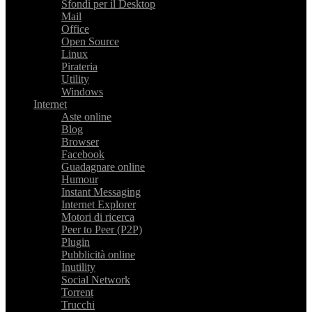
Sfondi per il Desktop
Mail
Office
Open Source
Linux
Pirateria
Utility
Windows
Internet
Aste online
Blog
Browser
Facebook
Guadagnare online
Humour
Instant Messaging
Internet Explorer
Motori di ricerca
Peer to Peer (P2P)
Plugin
Pubblicità online
Inutility
Social Network
Torrent
Trucchi