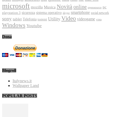
microsoft
Novità
online
Musica
mozilla
pc
opensource
smartphone
playstation 3
sicurezza
sistema operativo
social network
skype
Video
sony
Utility
videogame
tablet
Telefonia
torrent
vista
Windows
Youtube
Dona
Blogroll
Italynews.it
Wallpaper Land
POPULAR POSTS