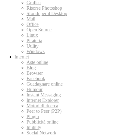
Grafica
Risorse Photoshop
Sfondi per il Desktop
Mail
Office
Open Source
Linux
Pirateria
Utility
Windows
Internet
Aste online
Blog
Browser
Facebook
Guadagnare online
Humour
Instant Messaging
Internet Explorer
Motori di ricerca
Peer to Peer (P2P)
Plugin
Pubblicità online
Inutility
Social Network