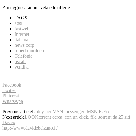
A maggio saranno svelate le offerte.
TAGS
adsl
fastweb
Internet
italiana
news corp
rupert murdoch
Telefonia
tiscali
vendita
Facebook
Twitter
Pinterest
WhatsApp
Previous article
Utility per MSN messenger: MSN E-Fix
Next article
LOOKtorrent cerca, con un click, file .torrent da 25 siti
Davex
http://www.davidebalzano.it/