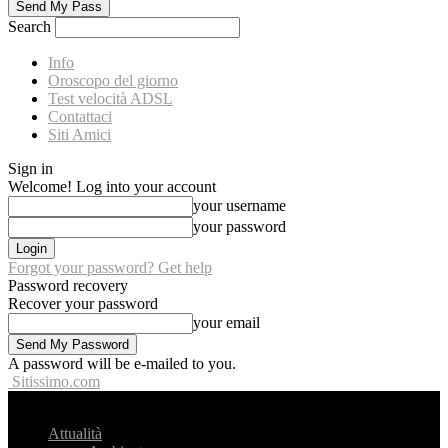
Search
Info
Oroscopo del giorno
Test velocità ADSL
Contattaci
Siti Amici
Sign in
Welcome! Log into your account
your username
your password
Forgot your password? Get help
Password recovery
Recover your password
your email
A password will be e-mailed to you.
Sitissimo.com
Attualità