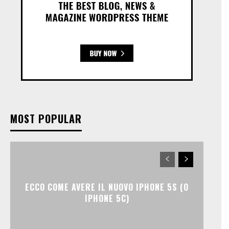
MOST POPULAR
ECCO COME AVERE IL NUOVO IPHONE 5S (O
IPHONE 5C)