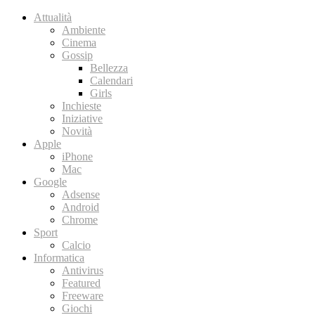
Attualità
Ambiente
Cinema
Gossip
Bellezza
Calendari
Girls
Inchieste
Iniziative
Novità
Apple
iPhone
Mac
Google
Adsense
Android
Chrome
Sport
Calcio
Informatica
Antivirus
Featured
Freeware
Giochi