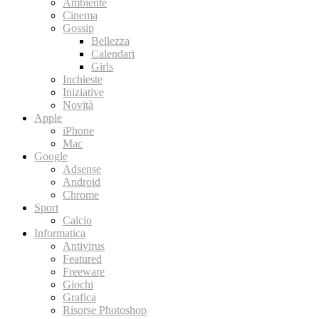
Ambiente
Cinema
Gossip
Bellezza
Calendari
Girls
Inchieste
Iniziative
Novità
Apple
iPhone
Mac
Google
Adsense
Android
Chrome
Sport
Calcio
Informatica
Antivirus
Featured
Freeware
Giochi
Grafica
Risorse Photoshop