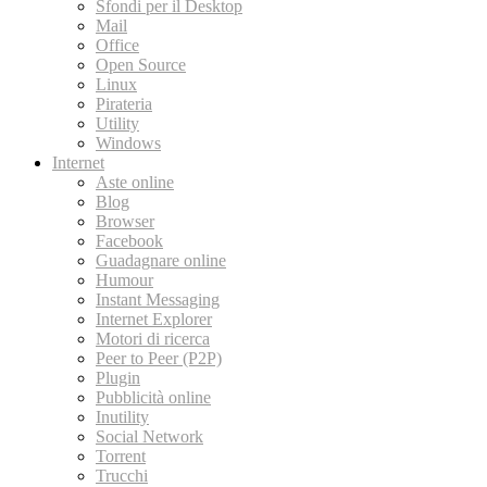
Sfondi per il Desktop
Mail
Office
Open Source
Linux
Pirateria
Utility
Windows
Internet
Aste online
Blog
Browser
Facebook
Guadagnare online
Humour
Instant Messaging
Internet Explorer
Motori di ricerca
Peer to Peer (P2P)
Plugin
Pubblicità online
Inutility
Social Network
Torrent
Trucchi