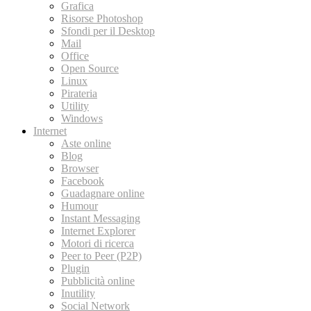
Grafica
Risorse Photoshop
Sfondi per il Desktop
Mail
Office
Open Source
Linux
Pirateria
Utility
Windows
Internet
Aste online
Blog
Browser
Facebook
Guadagnare online
Humour
Instant Messaging
Internet Explorer
Motori di ricerca
Peer to Peer (P2P)
Plugin
Pubblicità online
Inutility
Social Network