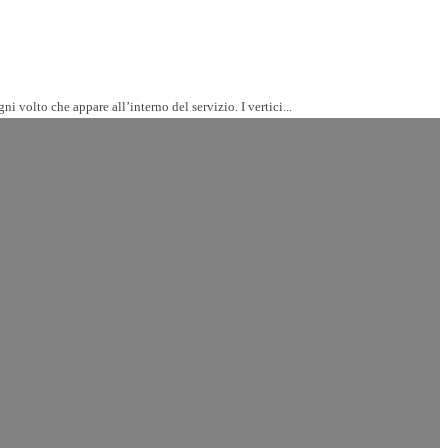
Google potrebbe eliminare il suo servizio Street View dalla Svizzera, se non viene capovolta una sentenza del tribunale che costringerebbe l’azienda a sfocare ogni volto che appare all’interno del servizio. I vertici...