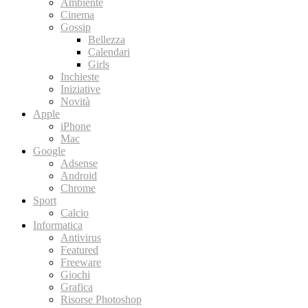
Ambiente
Cinema
Gossip
Bellezza
Calendari
Girls
Inchieste
Iniziative
Novità
Apple
iPhone
Mac
Google
Adsense
Android
Chrome
Sport
Calcio
Informatica
Antivirus
Featured
Freeware
Giochi
Grafica
Risorse Photoshop