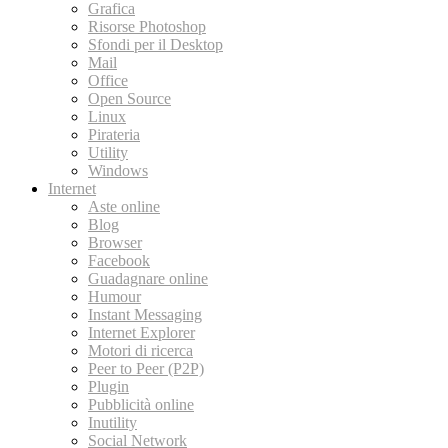
Grafica
Risorse Photoshop
Sfondi per il Desktop
Mail
Office
Open Source
Linux
Pirateria
Utility
Windows
Internet
Aste online
Blog
Browser
Facebook
Guadagnare online
Humour
Instant Messaging
Internet Explorer
Motori di ricerca
Peer to Peer (P2P)
Plugin
Pubblicità online
Inutility
Social Network