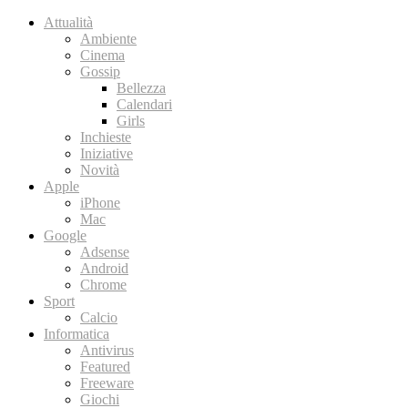
Attualità
Ambiente
Cinema
Gossip
Bellezza
Calendari
Girls
Inchieste
Iniziative
Novità
Apple
iPhone
Mac
Google
Adsense
Android
Chrome
Sport
Calcio
Informatica
Antivirus
Featured
Freeware
Giochi