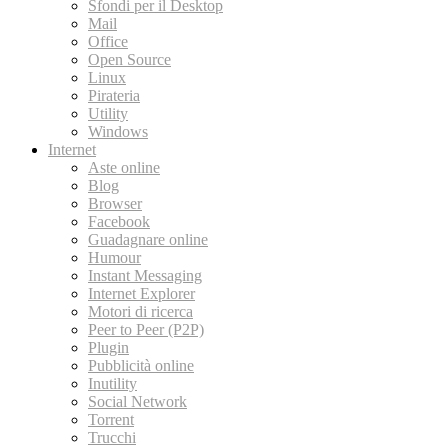
Sfondi per il Desktop
Mail
Office
Open Source
Linux
Pirateria
Utility
Windows
Internet
Aste online
Blog
Browser
Facebook
Guadagnare online
Humour
Instant Messaging
Internet Explorer
Motori di ricerca
Peer to Peer (P2P)
Plugin
Pubblicità online
Inutility
Social Network
Torrent
Trucchi