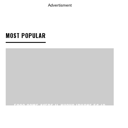
Advertisment
MOST POPULAR
ECCO COME AVERE IL NUOVO IPHONE 5S (O
IPHONE 5C)