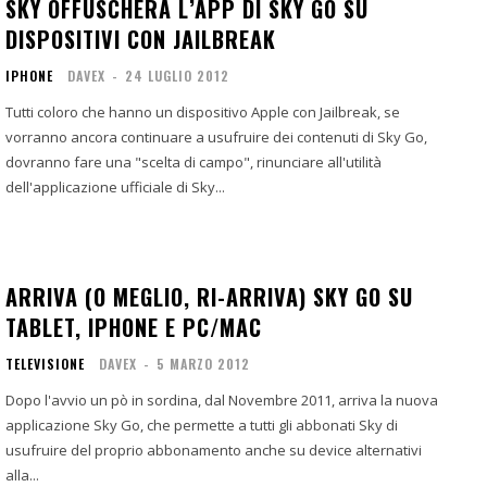
SKY OFFUSCHERA L’APP DI SKY GO SU
DISPOSITIVI CON JAILBREAK
IPHONE
DAVEX
-
24 LUGLIO 2012
Tutti coloro che hanno un dispositivo Apple con Jailbreak, se
vorranno ancora continuare a usufruire dei contenuti di Sky Go,
dovranno fare una "scelta di campo", rinunciare all'utilità
dell'applicazione ufficiale di Sky...
ARRIVA (O MEGLIO, RI-ARRIVA) SKY GO SU
TABLET, IPHONE E PC/MAC
TELEVISIONE
DAVEX
-
5 MARZO 2012
Dopo l'avvio un pò in sordina, dal Novembre 2011, arriva la nuova
applicazione Sky Go, che permette a tutti gli abbonati Sky di
usufruire del proprio abbonamento anche su device alternativi
alla...