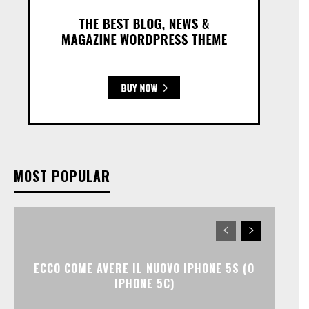
MOST POPULAR
ECCO COME AVERE IL NUOVO IPHONE 5S (O
IPHONE 5C)