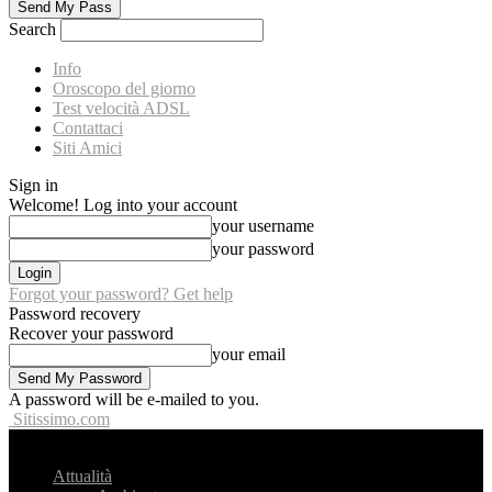
Search
Info
Oroscopo del giorno
Test velocità ADSL
Contattaci
Siti Amici
Sign in
Welcome! Log into your account
your username
your password
Forgot your password? Get help
Password recovery
Recover your password
your email
A password will be e-mailed to you.
Sitissimo.com
Attualità