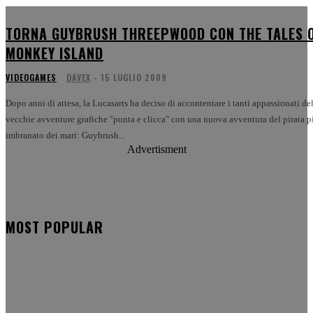
TORNA GUYBRUSH THREEPWOOD CON THE TALES 
MONKEY ISLAND
VIDEOGAMES
DAVEX
-
15 LUGLIO 2009
Dopo anni di attesa, la Lucasarts ha deciso di accontentare i tanti appassionati de
vecchie avventure grafiche "punta e clicca" con una nuova avventura del pirata p
imbranato dei mari: Guybrush...
Advertisment
MOST POPULAR