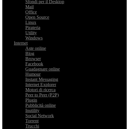
Sfondi per il Desktop
Mail
Office
Open Source
Linux
Pirateria
Utility
Windows
Internet
Aste online
Blog
Browser
Facebook
Guadagnare online
Humour
Instant Messaging
Internet Explorer
Motori di ricerca
Peer to Peer (P2P)
Plugin
Pubblicità online
Inutility
Social Network
Torrent
Trucchi