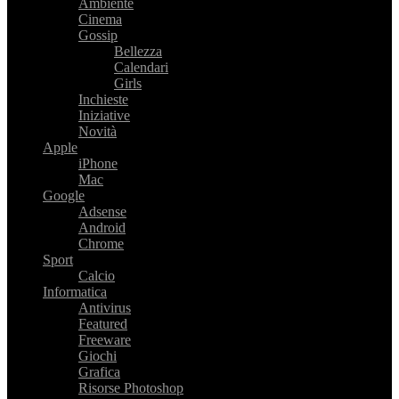
Ambiente
Cinema
Gossip
Bellezza
Calendari
Girls
Inchieste
Iniziative
Novità
Apple
iPhone
Mac
Google
Adsense
Android
Chrome
Sport
Calcio
Informatica
Antivirus
Featured
Freeware
Giochi
Grafica
Risorse Photoshop