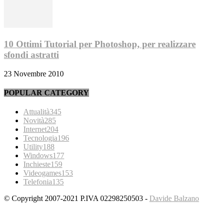
10 Ottimi Tutorial per Photoshop, per realizzare
sfondi astratti
23 Novembre 2010
POPULAR CATEGORY
Attualità
345
Novità
285
Internet
204
Tecnologia
196
Utility
188
Windows
177
Inchieste
159
Videogames
153
Telefonia
135
© Copyright 2007-2021 P.IVA 02298250503 -
Davide Balzano