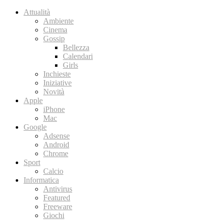
Attualità
Ambiente
Cinema
Gossip
Bellezza
Calendari
Girls
Inchieste
Iniziative
Novità
Apple
iPhone
Mac
Google
Adsense
Android
Chrome
Sport
Calcio
Informatica
Antivirus
Featured
Freeware
Giochi