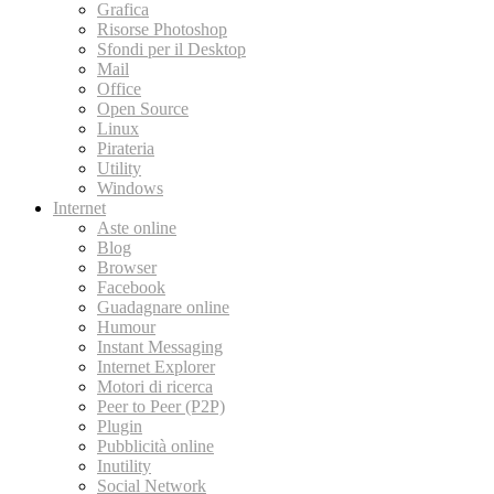
Grafica
Risorse Photoshop
Sfondi per il Desktop
Mail
Office
Open Source
Linux
Pirateria
Utility
Windows
Internet
Aste online
Blog
Browser
Facebook
Guadagnare online
Humour
Instant Messaging
Internet Explorer
Motori di ricerca
Peer to Peer (P2P)
Plugin
Pubblicità online
Inutility
Social Network