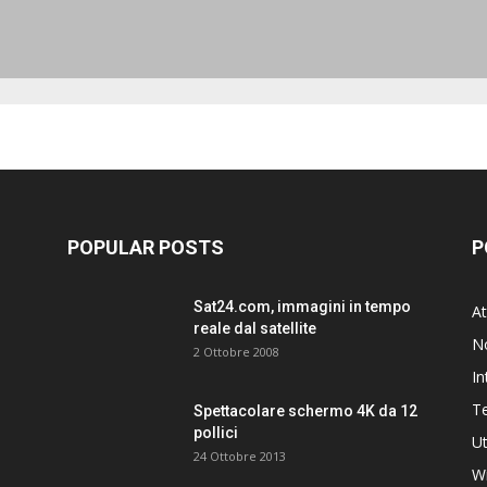
POPULAR POSTS
P
Sat24.com, immagini in tempo
At
reale dal satellite
N
2 Ottobre 2008
In
T
Spettacolare schermo 4K da 12
pollici
Ut
24 Ottobre 2013
W