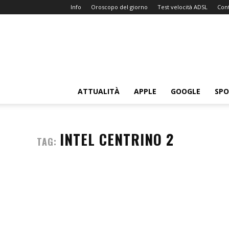
Info
Oroscopo del giorno
Test velocità ADSL
Cont
Sitissimo.com
ATTUALITÀ
APPLE
GOOGLE
SP
INTEL CENTRINO 2
TAG: