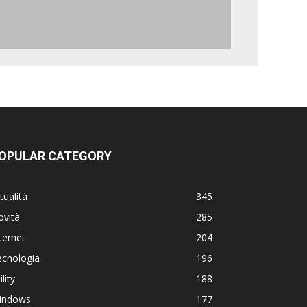
OPULAR CATEGORY
tualità
345
ovità
285
ternet
204
ecnologia
196
ility
188
indows
177