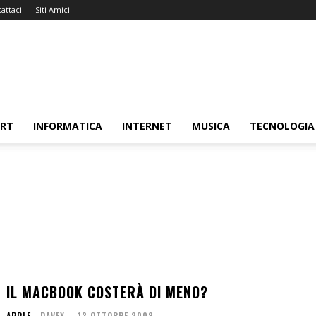
attaci
Siti Amici
ORT
INFORMATICA
INTERNET
MUSICA
TECNOLOGIA
IL MACBOOK COSTERÀ DI MENO?
APPLE
DAVEX
-
13 OTTOBRE 2008