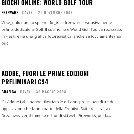
GIOCHI ONLINE: WORLD GOLF TOUR
FREEWARE
DAVEX
-
29 NOVEMBRE 2008
Vi segnalo questo splendido gioco freeware, esclusivamente
online, dedicato al Golf. Il suo nome è World Golf Tour, è realizzato
in Flash, e ha una grafica fotorealistica, anche se (ovviamente) non
può...
ADOBE, FUORI LE PRIME EDIZIONI
PRELIMINARI CS4
GRAFICA
DAVEX
-
30 MAGGIO 2008
Gli Adobe Labs hanno rilasciato le edizioni preliminari di tre delle
applicazioni che fanno parte della Creative Suite 4: si tratta di
Dreamweaver, il famoso editor di siti web, Fireworks, per la...