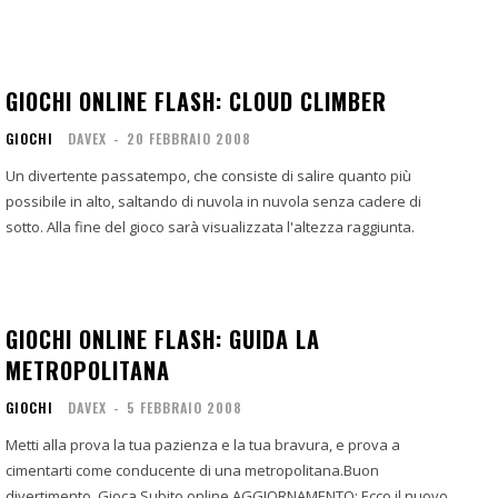
GIOCHI ONLINE FLASH: CLOUD CLIMBER
GIOCHI
DAVEX
-
20 FEBBRAIO 2008
Un divertente passatempo, che consiste di salire quanto più
possibile in alto, saltando di nuvola in nuvola senza cadere di
sotto. Alla fine del gioco sarà visualizzata l'altezza raggiunta.
GIOCHI ONLINE FLASH: GUIDA LA
METROPOLITANA
GIOCHI
DAVEX
-
5 FEBBRAIO 2008
Metti alla prova la tua pazienza e la tua bravura, e prova a
cimentarti come conducente di una metropolitana.Buon
divertimento. Gioca Subito online AGGIORNAMENTO: Ecco il nuovo