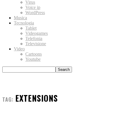
Virus
Voice ip
WordPress
Musica
Tecnologia
Tablet
Videogames
Telefonia
Televisione
Video
Cartoons
Youtube
EXTENSIONS
TAG: