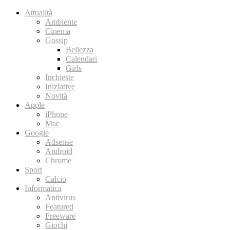
Attualità
Ambiente
Cinema
Gossip
Bellezza
Calendari
Girls
Inchieste
Iniziative
Novità
Apple
iPhone
Mac
Google
Adsense
Android
Chrome
Sport
Calcio
Informatica
Antivirus
Featured
Freeware
Giochi