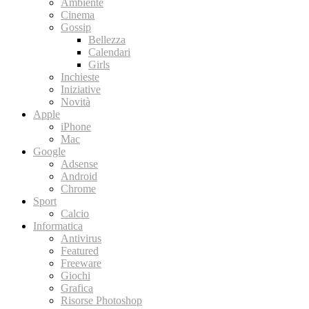
Ambiente
Cinema
Gossip
Bellezza
Calendari
Girls
Inchieste
Iniziative
Novità
Apple
iPhone
Mac
Google
Adsense
Android
Chrome
Sport
Calcio
Informatica
Antivirus
Featured
Freeware
Giochi
Grafica
Risorse Photoshop