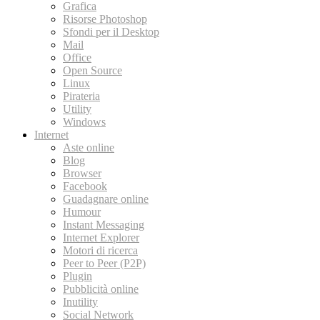
Grafica
Risorse Photoshop
Sfondi per il Desktop
Mail
Office
Open Source
Linux
Pirateria
Utility
Windows
Internet
Aste online
Blog
Browser
Facebook
Guadagnare online
Humour
Instant Messaging
Internet Explorer
Motori di ricerca
Peer to Peer (P2P)
Plugin
Pubblicità online
Inutility
Social Network