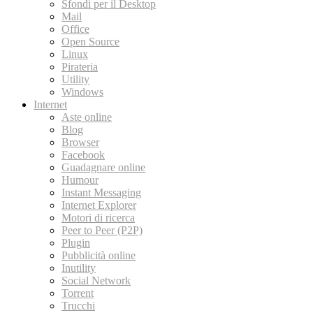
Sfondi per il Desktop
Mail
Office
Open Source
Linux
Pirateria
Utility
Windows
Internet
Aste online
Blog
Browser
Facebook
Guadagnare online
Humour
Instant Messaging
Internet Explorer
Motori di ricerca
Peer to Peer (P2P)
Plugin
Pubblicità online
Inutility
Social Network
Torrent
Trucchi