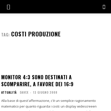
COSTI PRODUZIONE
TAG:
MONITOR 4:3 SONO DESTINATI A
SCOMPARIRE, A FAVORE DEI 16:9
ATTUALITÀ
DAVEX
-
13 GIUGNO 2008
Alla base di quest'affermazione, c'è un semplice ragionamento
matematico per quanto riguarda i costi: un display widescreeen