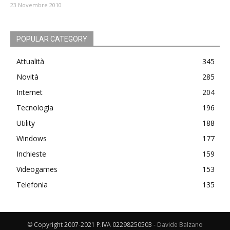
23 Novembre 2010
POPULAR CATEGORY
Attualità
345
Novità
285
Internet
204
Tecnologia
196
Utility
188
Windows
177
Inchieste
159
Videogames
153
Telefonia
135
© Copyright 2007-2021 P.IVA 02298250503 -
Davide Balzano