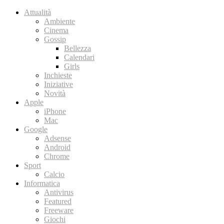
Attualità
Ambiente
Cinema
Gossip
Bellezza
Calendari
Girls
Inchieste
Iniziative
Novità
Apple
iPhone
Mac
Google
Adsense
Android
Chrome
Sport
Calcio
Informatica
Antivirus
Featured
Freeware
Giochi