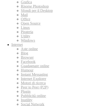
Grafica
Risorse Photoshop
Sfondi per il Desktop
Mail
Office
Open Source
Linux
Pirateria
Utility
Windows
Internet
Aste online
Blog
Browser
Facebook
Guadagnare online
Humour
Instant Messaging
Internet Explorer
Motori di ricerca
Peer to Peer (P2P)
Plugin
Pubblicità online
Inutility
Social Network