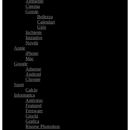
Ambiente
Cinema
Gossip
Bellezza
Calendari
Girls
Inchieste
Iniziative
Novità
Apple
iPhone
Mac
Google
Adsense
Android
Chrome
Sport
Calcio
Informatica
Antivirus
Featured
Freeware
Giochi
Grafica
Risorse Photoshop