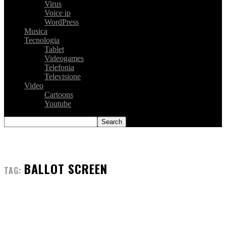
Virus
Voice ip
WordPress
Musica
Tecnologia
Tablet
Videogames
Telefonia
Televisione
Video
Cartoons
Youtube
BALLOT SCREEN
TAG: