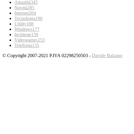
Attualità
345
Novità
285
Internet
204
Tecnologia
196
Utility
188
Windows
177
Inchieste
159
Videogames
153
Telefonia
135
© Copyright 2007-2021 P.IVA 02298250503 -
Davide Balzano