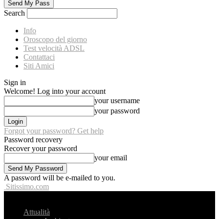
Search
Info
Oroscopo del giorno
Test velocità ADSL
Contattaci
Siti Amici
Sign in
Welcome! Log into your account
your username
your password
Forgot your password? Get help
Password recovery
Recover your password
your email
A password will be e-mailed to you.
Sitissimo.com
Attualità