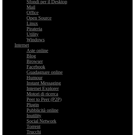
Sfondi per il Desktop
Mail
Office
Open Source
Linux
Pirateria
Utility
Windows
Internet
Aste online
Blog
Browser
Facebook
Guadagnare online
Humour
Instant Messaging
Internet Explorer
Motori di ricerca
Peer to Peer (P2P)
Plugin
Pubblicità online
Inutility
Social Network
Torrent
Trucchi