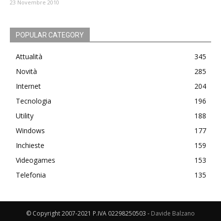
23 Novembre 2010
POPULAR CATEGORY
Attualità
345
Novità
285
Internet
204
Tecnologia
196
Utility
188
Windows
177
Inchieste
159
Videogames
153
Telefonia
135
© Copyright 2007-2021 P.IVA 02298250503 -
Davide Balzano