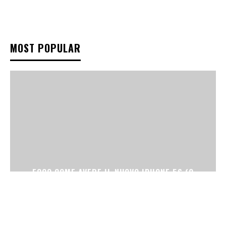
MOST POPULAR
ECCO COME AVERE IL NUOVO IPHONE 5S (O
IPHONE 5C)