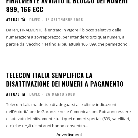
FINALMENTE AVVIATO IL BLOCCO DEI NUMERI
899, 166 ECC
ATTUALITÀ
DAVEX
-
16 SETTEMBRE 2008
Da ieri, FINALMENTE, è entrato in vigore il blocco selettivo delle
numerazioni a sovrapprezzo, per intenderci tutti quei numeri, a
partire dal vecchio 144 fino ai più attuali 166, 899, che permettono...
TELECOM ITALIA SEMPLIFICA LA
DISATTIVAZIONE DEI NUMERI A PAGAMENTO
ATTUALITÀ
DAVEX
-
26 MARZO 2008
Telecom Italia ha deciso di adeguarsi alle ultime indicazioni
dell'Autorità per le Garanzie nelle Comunicazioni. Potranno essere
disattivati definitivamente tutti quei numeri speciali (899, satellitari,
etc.) che negli ultimi anni hanno consentito...
Advertisment