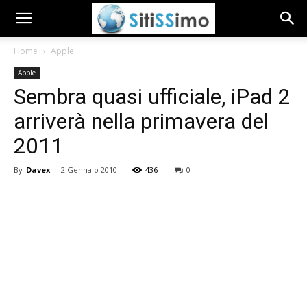
Home
Apple
Apple
Sembra quasi ufficiale, iPad 2
arriverà nella primavera del
2011
By
Davex
-
2 Gennaio 2010
436
0