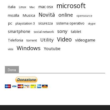
microsoft
mac osx
italia
Linux
Mac
Novità
online
mozilla
Musica
opensource
pc
playstation 3
sicurezza
sistema operativo
skype
sony
smartphone
tablet
social network
Video
Utility
videogame
Telefonia
torrent
Windows
Youtube
vista
Dona