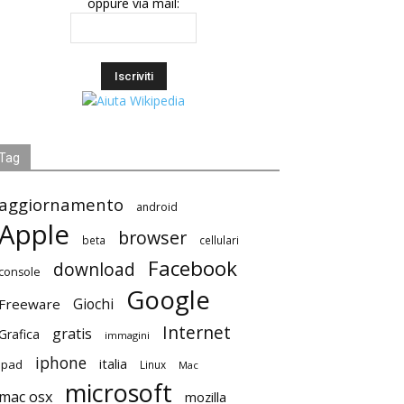
oppure via mail:
Tag
aggiornamento
android
Apple
browser
beta
cellulari
Facebook
download
console
Google
Giochi
Freeware
Internet
gratis
Grafica
immagini
iphone
italia
ipad
Linux
Mac
microsoft
mac osx
mozilla