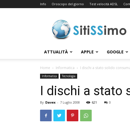
Info
Oroscopo del giorno
Test velocità ADSL
Cont
Sitissimo.com
ATTUALITÀ
APPLE
GOOGLE
Home
Informatica
I dischi a stato solido consu
Informatica
Tecnologia
I dischi a stat
By
Davex
-
7 Luglio 2008
621
0