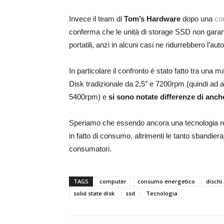
Invece il team di
Tom’s Hardware
dopo una
com
conferma che le unità di storage SSD non garant
portatili, anzi in alcuni casi ne ridurrebbero l’au
In particolare il confronto è stato fatto tra un
Disk tradizionale da 2,5″ e 7200rpm (quindi ad alt
5400rpm) e
si sono notate differenze di anc
Speriamo che essendo ancora una tecnologia re
in fatto di consumo, altrimenti le tanto sbandi
consumatori.
TAGS
computer
consumo energetico
dischi
solid state disk
ssd
Tecnologia