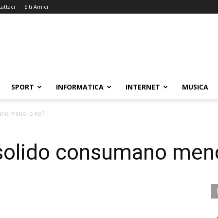
attaci
Siti Amici
SPORT
INFORMATICA
INTERNET
MUSICA
mano meno, o no?
o solido consumano men