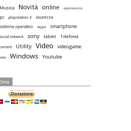
Novità
online
Musica
opensource
pc
playstation 3
sicurezza
smartphone
sistema operativo
skype
sony
tablet
Telefonia
social network
Video
Utility
videogame
torrent
Windows
Youtube
vista
Dona