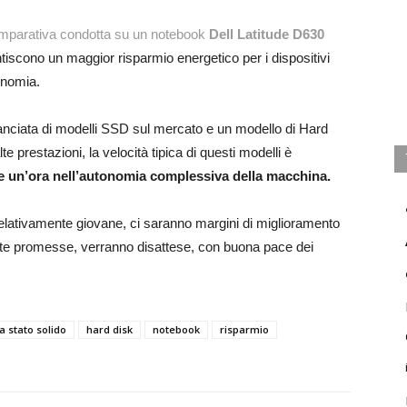
parativa condotta su un notebook
Dell Latitude D630
iscono un maggior risparmio energetico per i dispositivi
tonomia.
a manciata di modelli SSD sul mercato e un modello di Hard
e prestazioni, la velocità tipica di questi modelli è
he un’ora nell’autonomia complessiva della macchina.
lativamente giovane, ci saranno margini di miglioramento
erate promesse, verranno disattese, con buona pace dei
 a stato solido
hard disk
notebook
risparmio