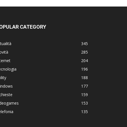
OPULAR CATEGORY
tualità
345
ovità
285
ternet
204
ecnologia
196
ility
188
indows
177
chieste
159
ideogames
153
lefonia
135