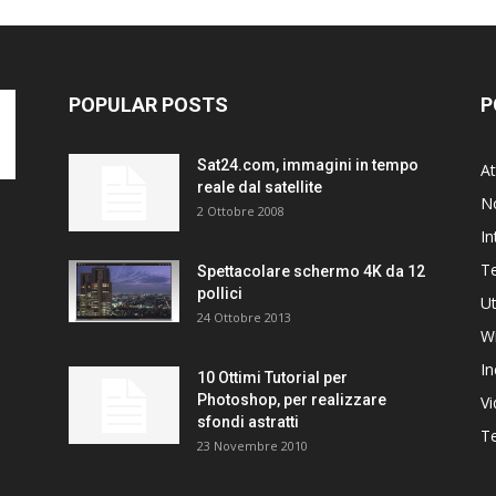
POPULAR POSTS
P
Sat24.com, immagini in tempo
At
reale dal satellite
N
2 Ottobre 2008
In
T
Spettacolare schermo 4K da 12
pollici
Ut
24 Ottobre 2013
W
In
10 Ottimi Tutorial per
Photoshop, per realizzare
V
sfondi astratti
Te
23 Novembre 2010