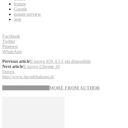
feature
Google
instant preview
serp
Facebook
Twitter
Pinterest
WhatsApp
Previous article
Il nuovo iOS 4.3 è già disponibile
Next article
Il nuovo Chrome 10
Davex
http://www.davidebalzano.it/
RELATED ARTICLES
MORE FROM AUTHOR