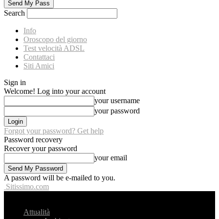
Search
Info
Oroscopo del giorno
Test velocità ADSL
Contattaci
Siti Amici
Sign in
Welcome! Log into your account
your username
your password
Forgot your password? Get help
Password recovery
Recover your password
your email
A password will be e-mailed to you.
Sitissimo.com
Attualità