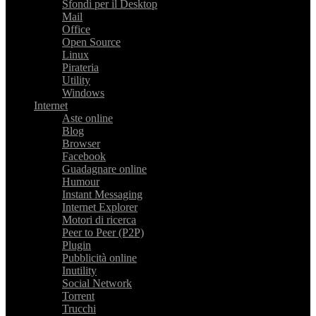
Sfondi per il Desktop
Mail
Office
Open Source
Linux
Pirateria
Utility
Windows
Internet
Aste online
Blog
Browser
Facebook
Guadagnare online
Humour
Instant Messaging
Internet Explorer
Motori di ricerca
Peer to Peer (P2P)
Plugin
Pubblicità online
Inutility
Social Network
Torrent
Trucchi