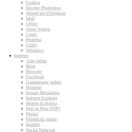
Grafica
Risorse Photoshop
Sfondi per il Desktop
Mail
Office
Open Source
Linux
Pirateria
Utility
Windows
Internet
Aste online
Blog
Browser
Facebook
Guadagnare online
Humour
Instant Messaging
Internet Explorer
Motori di ricerca
Peer to Peer (P2P)
Plugin
Pubblicità online
Inutility
Social Network