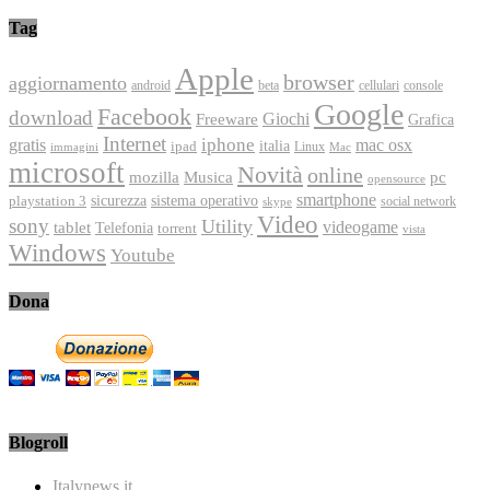
Tag
Apple
browser
aggiornamento
android
console
beta
cellulari
Google
Facebook
download
Freeware
Giochi
Grafica
Internet
iphone
gratis
mac osx
italia
ipad
immagini
Linux
Mac
microsoft
Novità
online
Musica
mozilla
pc
opensource
smartphone
playstation 3
sicurezza
sistema operativo
social network
skype
Video
sony
Utility
videogame
tablet
Telefonia
torrent
vista
Windows
Youtube
Dona
Blogroll
Italynews.it