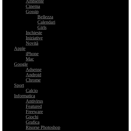
Ambiente
Cinema
Gossip
Bellezza
Calendari
Girls
Inchieste
Iniziative
Novità
Apple
iPhone
Mac
Google
Adsense
Android
Chrome
Sport
Calcio
Informatica
Antivirus
Featured
Freeware
Giochi
Grafica
Risorse Photoshop