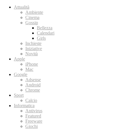
Attualità
Ambiente
Cinema
Gossip
Bellezza
Calendari
Girls
Inchieste
Iniziative
Novità
Apple
iPhone
Mac
Google
Adsense
Android
Chrome
Sport
Calcio
Informatica
Antivirus
Featured
Freeware
Giochi