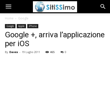
Home
Google
Google
Apple
iPhone
Google +, arriva l’applicazione
per iOS
By
Davex
-
19 Luglio 2011
465
0