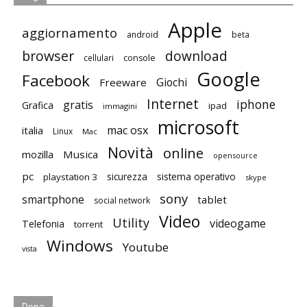
Apple
aggiornamento
android
beta
browser
download
cellulari
console
Google
Facebook
Giochi
Freeware
Internet
iphone
gratis
Grafica
ipad
immagini
microsoft
mac osx
italia
Linux
Mac
Novità
online
mozilla
Musica
opensource
pc
playstation 3
sicurezza
sistema operativo
skype
sony
smartphone
tablet
social network
Video
Utility
videogame
Telefonia
torrent
Windows
Youtube
vista
Dona