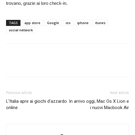
trovano, grazie ai loro check-in.
TAGS
app store
Google
ios
iphone
itunes
social network
Previous article
Next article
L’Italia apre ai giochi d’azzardo
In arrivo oggi, Mac Os X Lion e
online
i nuovi Macbook Air