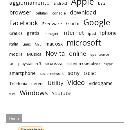
Apple
aggiornamento
android
beta
browser
download
cellulari
console
Google
Facebook
Giochi
Freeware
Internet
iphone
gratis
Grafica
ipad
immagini
microsoft
mac osx
italia
Linux
Mac
Novità
online
mozilla
Musica
opensource
pc
playstation 3
sicurezza
sistema operativo
skype
sony
smartphone
tablet
social network
Video
Utility
videogame
Telefonia
torrent
Windows
Youtube
vista
Dona