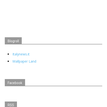
Blogroll
Italynews.it
Wallpaper Land
Facebook
RSS