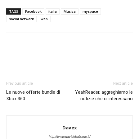
TAGS
Facebook
italia
Musica
myspace
social network
web
Previous article
Next article
Le nuove offerte bundle di
YeahReader, aggreghiamo le
Xbox 360
notizie che ci interessano
Davex
http://www.davidebalzano.it/