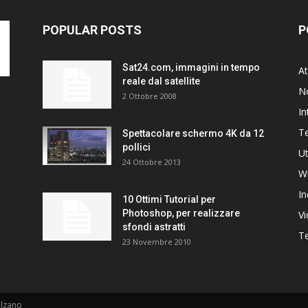
POPULAR POSTS
P
Sat24.com, immagini in tempo
At
reale dal satellite
N
2 Ottobre 2008
In
T
Spettacolare schermo 4K da 12
pollici
Ut
24 Ottobre 2013
W
In
10 Ottimi Tutorial per
Photoshop, per realizzare
V
sfondi astratti
Te
23 Novembre 2010
alzano