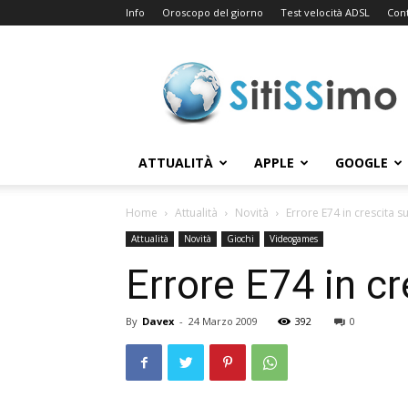
Info
Oroscopo del giorno
Test velocità ADSL
Cont
Sitissimo.com
ATTUALITÀ
APPLE
GOOGLE
Home
Attualità
Novità
Errore E74 in crescita s
Attualità
Novità
Giochi
Videogames
Errore E74 in c
By
Davex
-
24 Marzo 2009
392
0