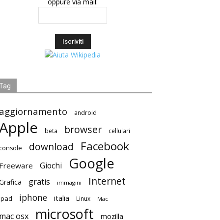
oppure via mail:
Tag
aggiornamento
android
Apple
browser
beta
cellulari
Facebook
download
console
Google
Giochi
Freeware
Internet
gratis
Grafica
immagini
iphone
italia
ipad
Linux
Mac
microsoft
mac osx
mozilla