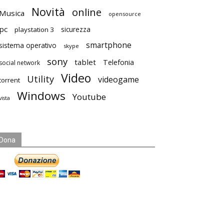
Novità
online
Musica
opensource
pc
playstation 3
sicurezza
smartphone
sistema operativo
skype
sony
tablet
Telefonia
social network
Video
Utility
videogame
torrent
Windows
Youtube
vista
Dona