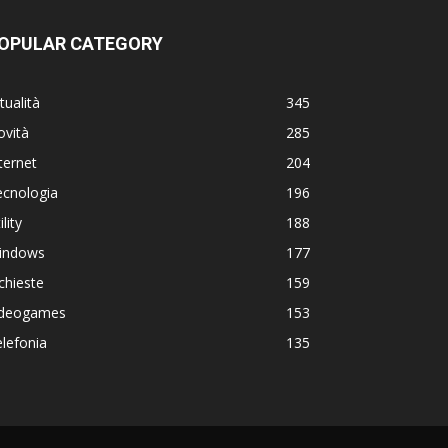
OPULAR CATEGORY
tualità
345
ovità
285
ternet
204
ecnologia
196
ility
188
indows
177
chieste
159
ideogames
153
lefonia
135