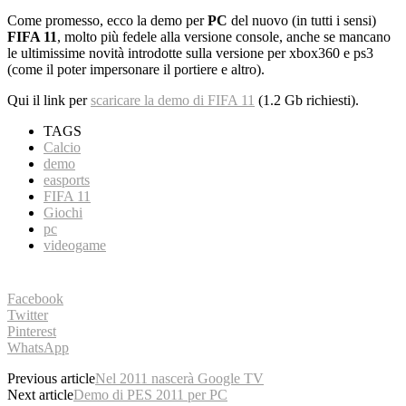
Come promesso, ecco la demo per
PC
del nuovo (in tutti i sensi)
FIFA 11
, molto più fedele alla versione console, anche se mancano
le ultimissime novità introdotte sulla versione per xbox360 e ps3
(come il poter impersonare il portiere e altro).
Qui il link per
scaricare la demo di FIFA 11
(1.2 Gb richiesti).
TAGS
Calcio
demo
easports
FIFA 11
Giochi
pc
videogame
Facebook
Twitter
Pinterest
WhatsApp
Previous article
Nel 2011 nascerà Google TV
Next article
Demo di PES 2011 per PC