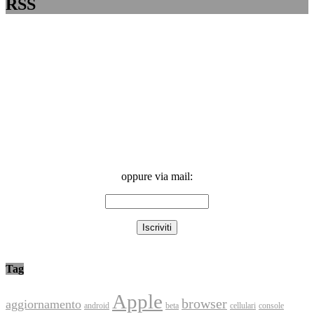
RSS
oppure via mail:
Tag
Apple
browser
aggiornamento
android
console
beta
cellulari