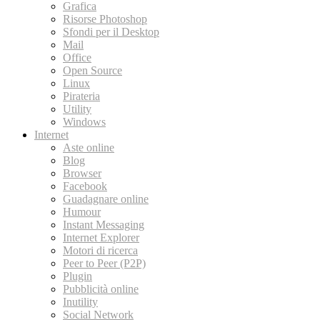
Grafica
Risorse Photoshop
Sfondi per il Desktop
Mail
Office
Open Source
Linux
Pirateria
Utility
Windows
Internet
Aste online
Blog
Browser
Facebook
Guadagnare online
Humour
Instant Messaging
Internet Explorer
Motori di ricerca
Peer to Peer (P2P)
Plugin
Pubblicità online
Inutility
Social Network