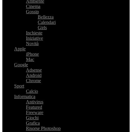
Ambiente
Cinema
Gossip
Bellezza
Calendari
Girls
Inchieste
Iniziative
Novità
Apple
iPhone
Mac
Google
Adsense
Android
Chrome
Sport
Calcio
Informatica
Antivirus
Featured
Freeware
Giochi
Grafica
Risorse Photoshop