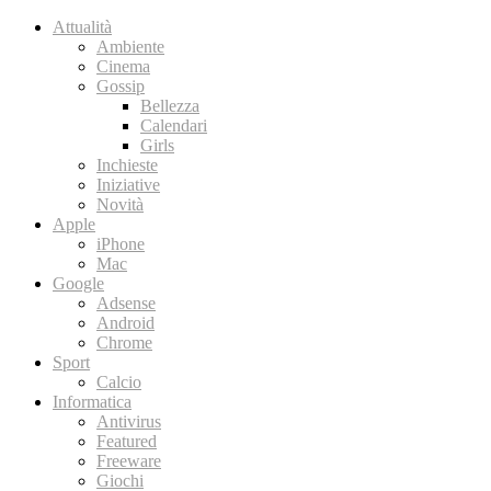
Attualità
Ambiente
Cinema
Gossip
Bellezza
Calendari
Girls
Inchieste
Iniziative
Novità
Apple
iPhone
Mac
Google
Adsense
Android
Chrome
Sport
Calcio
Informatica
Antivirus
Featured
Freeware
Giochi