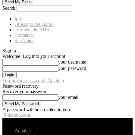
Search
Info
Oroscopo del giorno
Test velocità ADSL
Contattaci
Siti Amici
Sign in
Welcome! Log into your account
your username
your password
Forgot your password? Get help
Password recovery
Recover your password
your email
A password will be e-mailed to you.
Sitissimo.com
Attualità