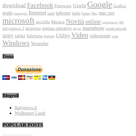
Google
Facebook
download
Freeware
Giochi
Grafica
Internet
iphone
gratis
mac osx
italia
ipad
immagini
Linux
Mac
microsoft
Novità
online
Musica
mozilla
pc
opensource
smartphone
playstation 3
sicurezza
sistema operativo
social network
skype
Video
sony
Utility
videogame
tablet
Telefonia
torrent
vista
Windows
Youtube
Dona
Blogroll
Italynews.it
Wallpaper Land
POPULAR POSTS