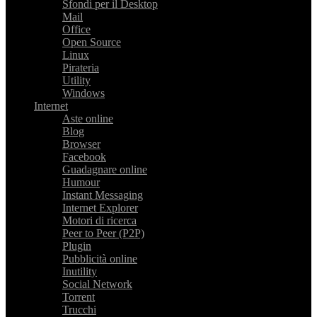
Sfondi per il Desktop
Mail
Office
Open Source
Linux
Pirateria
Utility
Windows
Internet
Aste online
Blog
Browser
Facebook
Guadagnare online
Humour
Instant Messaging
Internet Explorer
Motori di ricerca
Peer to Peer (P2P)
Plugin
Pubblicità online
Inutility
Social Network
Torrent
Trucchi