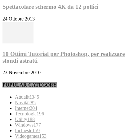
Spettacolare schermo 4K da 12 pollici
24 Ottobre 2013
10 Ottimi Tutorial per Photoshop, per realizzare
sfondi astratti
23 Novembre 2010
POPULAR CATEGORY
Attualità
345
Novità
285
Internet
204
Tecnologia
196
Utility
188
Windows
177
Inchieste
159
Videogames
153