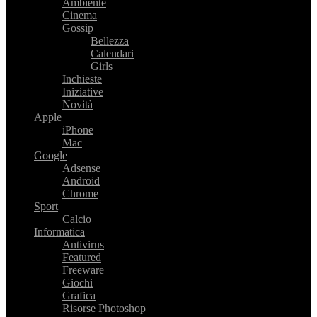
Ambiente
Cinema
Gossip
Bellezza
Calendari
Girls
Inchieste
Iniziative
Novità
Apple
iPhone
Mac
Google
Adsense
Android
Chrome
Sport
Calcio
Informatica
Antivirus
Featured
Freeware
Giochi
Grafica
Risorse Photoshop