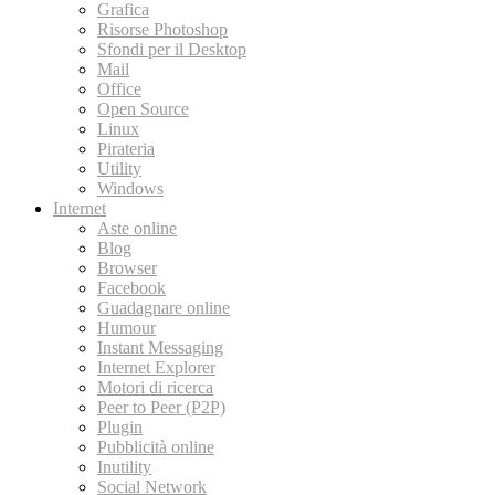
Grafica
Risorse Photoshop
Sfondi per il Desktop
Mail
Office
Open Source
Linux
Pirateria
Utility
Windows
Internet
Aste online
Blog
Browser
Facebook
Guadagnare online
Humour
Instant Messaging
Internet Explorer
Motori di ricerca
Peer to Peer (P2P)
Plugin
Pubblicità online
Inutility
Social Network