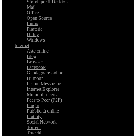
Sfondi per il Desktop
Mail
Office
Open Source
Linux
Pirateria
Utility
Windows
Internet
Aste online
Blog
Browser
Facebook
Guadagnare online
Humour
Instant Messaging
Internet Explorer
Motori di ricerca
Peer to Peer (P2P)
Plugin
Pubblicità online
Inutility
Social Network
Torrent
Trucchi