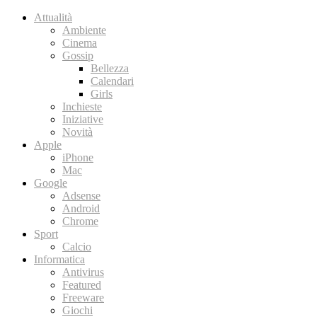
Attualità
Ambiente
Cinema
Gossip
Bellezza
Calendari
Girls
Inchieste
Iniziative
Novità
Apple
iPhone
Mac
Google
Adsense
Android
Chrome
Sport
Calcio
Informatica
Antivirus
Featured
Freeware
Giochi