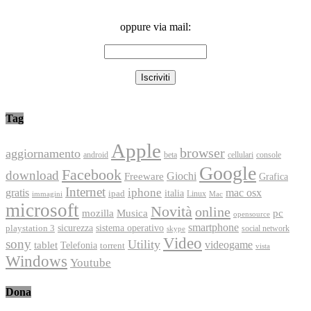
oppure via mail:
Tag
Apple
browser
aggiornamento
android
console
beta
cellulari
Google
Facebook
download
Freeware
Giochi
Grafica
Internet
iphone
gratis
mac osx
italia
ipad
immagini
Linux
Mac
microsoft
Novità
online
Musica
mozilla
pc
opensource
smartphone
playstation 3
sicurezza
sistema operativo
social network
skype
Video
sony
Utility
videogame
tablet
Telefonia
torrent
vista
Windows
Youtube
Dona