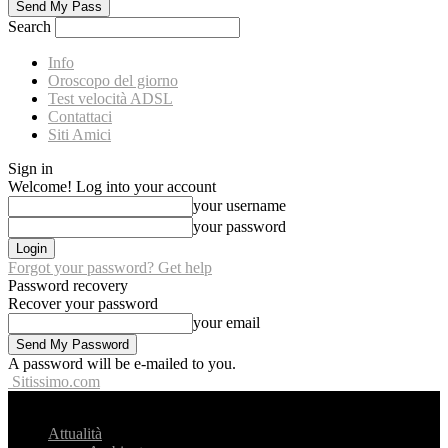
Search
Info
Oroscopo del giorno
Test velocità ADSL
Contattaci
Siti Amici
Sign in
Welcome! Log into your account
your username
your password
Forgot your password? Get help
Password recovery
Recover your password
your email
A password will be e-mailed to you.
Sitissimo.com
Attualità