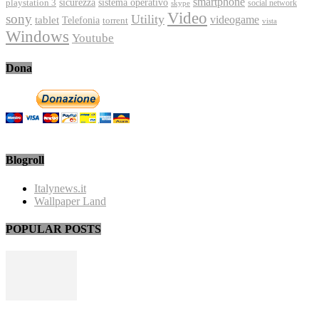
smartphone
playstation 3
sicurezza
sistema operativo
social network
skype
Video
sony
Utility
videogame
tablet
Telefonia
torrent
vista
Windows
Youtube
Dona
Blogroll
Italynews.it
Wallpaper Land
POPULAR POSTS