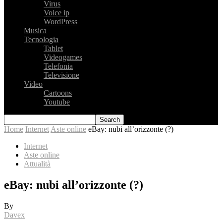
Virus
Voice ip
WordPress
Musica
Tecnologia
Tablet
Videogames
Telefonia
Televisione
Video
Cartoons
Youtube
Home
Internet
Aste online
eBay: nubi all’orizzonte (?)
Internet
Aste online
Attualità
eBay: nubi all’orizzonte (?)
By
Davex