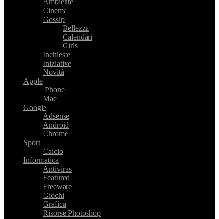
Ambiente
Cinema
Gossip
Bellezza
Calendari
Girls
Inchieste
Iniziative
Novità
Apple
iPhone
Mac
Google
Adsense
Android
Chrome
Sport
Calcio
Informatica
Antivirus
Featured
Freeware
Giochi
Grafica
Risorse Photoshop