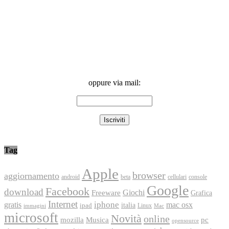
oppure via mail:
Tag
Apple
browser
aggiornamento
android
console
beta
cellulari
Google
Facebook
download
Freeware
Giochi
Grafica
Internet
iphone
gratis
mac osx
italia
ipad
immagini
Linux
Mac
microsoft
Novità
online
Musica
mozilla
pc
opensource