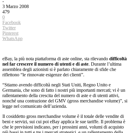
-
3 Marzo 2008
479
0
Facebook
Twitter
Pinterest
WhatsApp
eBay, la più nota piattaforma di aste online, sta rilevando
difficoltà
nel far crescere il numero di utenti e di aste
. Durante l’ultima
assemblea degli azionisti si è parlato chiaramente di sfide che
riflettono “le rinnovate esigenze dei clienti”.
“Stiamo avendo difficoltà negli Stati Uniti, Regno Unito e
Germania, che sono di fatto i nostri più importanti mercati; vi è un
rallentamento della crescita del numero di aste e di utenti attivi,
nonché una contrazione del GMV (gross merchandise volume)”, si
legge nel comunicato dell’azienda.
Il cosiddetto gross merchandise volume è il totale delle vendite di
beni e servizi, sui cui poi eBay applica le sue tariffe. Il problema è
che le previsioni indicano, per i prossimi anni, volumi di acquisto
più bassi in tutti e tre i mercati strategici, e un rallentamento della