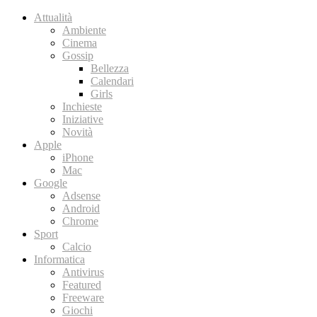
Attualità
Ambiente
Cinema
Gossip
Bellezza
Calendari
Girls
Inchieste
Iniziative
Novità
Apple
iPhone
Mac
Google
Adsense
Android
Chrome
Sport
Calcio
Informatica
Antivirus
Featured
Freeware
Giochi