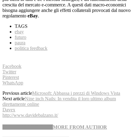
crescita del mercato e-commerce. A questi dati macro-economici
bisogna aggiungere anche gli effetti collaterali provocati dal nuovo
regolamento
eBay
.
TAGS
ebay
futuro
paura
politica feedback
Facebook
Twitter
Pinterest
WhatsApp
Previous article
Microsoft: Abbassa i prezzi di Windows Vista
Next article
Nine inch Nails: In vendita il loro ultimo album
direttamente online
Davex
http://www.davidebalzano.it/
RELATED ARTICLES
MORE FROM AUTHOR