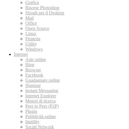
Grafica
Risorse Photoshop
Sfondi per il Desktop
Mail
Office
Open Source
Linux
Pirateria
Utility
Windows
Internet
Aste online
Blog
Browser
Facebook
Guadagnare online
Humour
Instant Messaging
Internet Explorer
Motori di ricerca
Peer to Peer (P2P)
Plugin
Pubblicità online
Inutility
Social Network