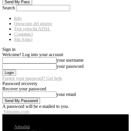
Search
Info
Oroscopo del giorno
Test velocità ADSL
Contattaci
Siti Amici
Sign in
Welcome! Log into your account
your username
your password
Forgot your password? Get help
Password recovery
Recover your password
your email
A password will be e-mailed to you.
Sitissimo.com
Attualità