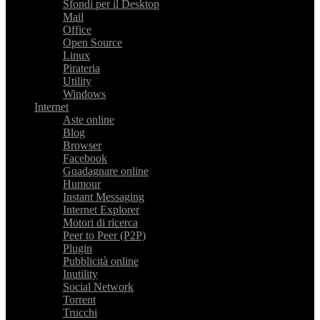
Sfondi per il Desktop
Mail
Office
Open Source
Linux
Pirateria
Utility
Windows
Internet
Aste online
Blog
Browser
Facebook
Guadagnare online
Humour
Instant Messaging
Internet Explorer
Motori di ricerca
Peer to Peer (P2P)
Plugin
Pubblicità online
Inutility
Social Network
Torrent
Trucchi