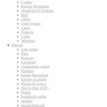
Grafica
Risorse Photoshop
Sfondi per il Desktop
Mail
Office
Open Source
Linux
Pirateria
Utility
Windows
Internet
Aste online
Blog
Browser
Facebook
Guadagnare online
Humour
Instant Messaging
Internet Explorer
Motori di ricerca
Peer to Peer (P2P)
Plugin
Pubblicità online
Inutility
Social Network