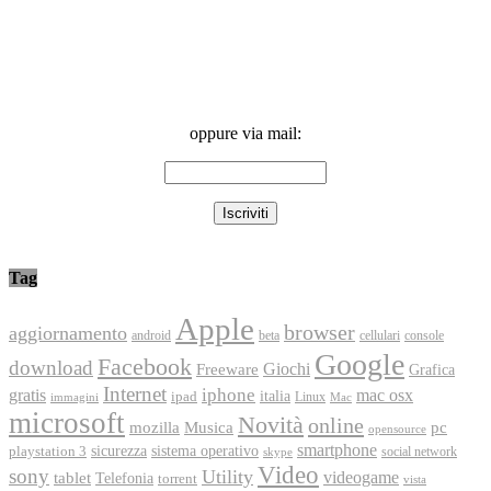
oppure via mail:
Tag
Apple
browser
aggiornamento
android
console
beta
cellulari
Google
Facebook
download
Freeware
Giochi
Grafica
Internet
iphone
gratis
mac osx
italia
ipad
immagini
Linux
Mac
microsoft
Novità
online
Musica
mozilla
pc
opensource
smartphone
playstation 3
sicurezza
sistema operativo
social network
skype
Video
sony
Utility
videogame
tablet
Telefonia
torrent
vista