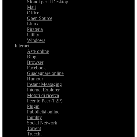
Sfondi per il Desktop
Mail
Office
Open Source
Linux
Pirateria
Utility
Windows
Internet
Aste online
Blog
Browser
Facebook
Guadagnare online
Humour
Instant Messaging
Internet Explorer
Motori di ricerca
Peer to Peer (P2P)
Plugin
Pubblicità online
Inutility
Social Network
Torrent
Trucchi