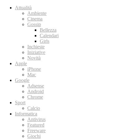
Attualità
Ambiente
Cinema
Gossip
Bellezza
Calendari
Girls
Inchieste
Iniziative
Novità
Apple
iPhone
Mac
Google
Adsense
Android
Chrome
Sport
Calcio
Informatica
Antivirus
Featured
Freeware
Giochi