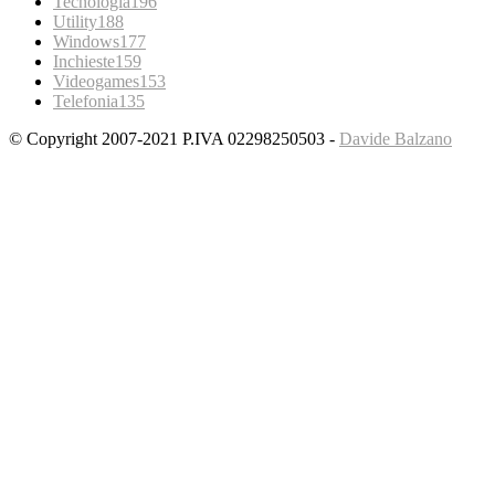
Tecnologia
196
Utility
188
Windows
177
Inchieste
159
Videogames
153
Telefonia
135
© Copyright 2007-2021 P.IVA 02298250503 -
Davide Balzano