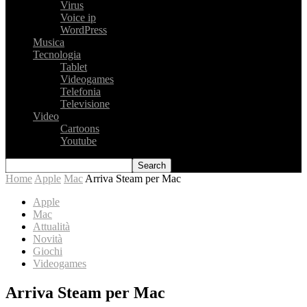
Virus
Voice ip
WordPress
Musica
Tecnologia
Tablet
Videogames
Telefonia
Televisione
Video
Cartoons
Youtube
Home
Apple
Mac
Arriva Steam per Mac
Apple
Mac
Attualità
Novità
Giochi
Videogames
Arriva Steam per Mac