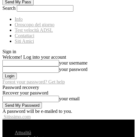
Search
Info
Oroscopo del giorno
Test velocità ADSL
Contattaci
Siti Amici
Sign in
Welcome! Log into your account
your username
your password
Forgot your password? Get help
Password recovery
Recover your password
your email
A password will be e-mailed to you.
Sitissimo.com
Attualità