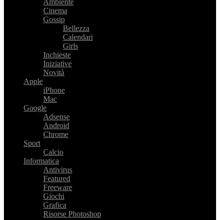
Ambiente
Cinema
Gossip
Bellezza
Calendari
Girls
Inchieste
Iniziative
Novità
Apple
iPhone
Mac
Google
Adsense
Android
Chrome
Sport
Calcio
Informatica
Antivirus
Featured
Freeware
Giochi
Grafica
Risorse Photoshop