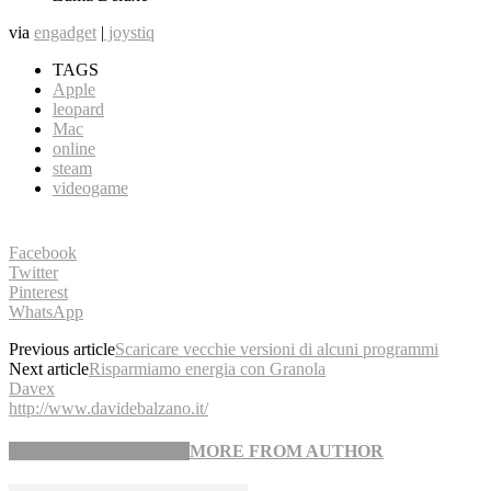
via
engadget
|
joystiq
TAGS
Apple
leopard
Mac
online
steam
videogame
Facebook
Twitter
Pinterest
WhatsApp
Previous article
Scaricare vecchie versioni di alcuni programmi
Next article
Risparmiamo energia con Granola
Davex
http://www.davidebalzano.it/
RELATED ARTICLES
MORE FROM AUTHOR