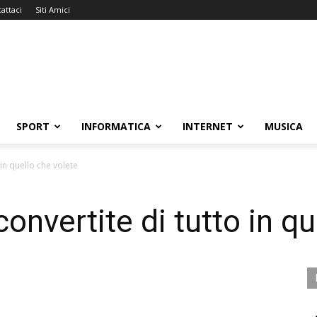
attaci
Siti Amici
SPORT
INFORMATICA
INTERNET
MUSICA
 in quello che volete
convertite di tutto in q