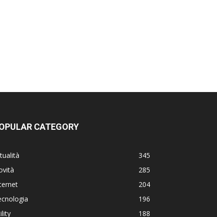
OPULAR CATEGORY
tualità
345
ovità
285
ternet
204
ecnologia
196
ility
188