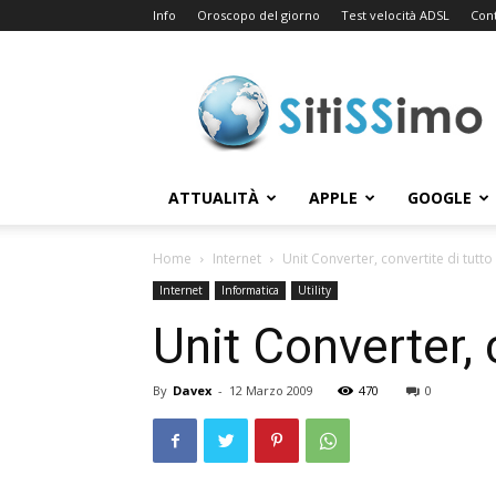
Info
Oroscopo del giorno
Test velocità ADSL
Cont
Sitissimo.com
ATTUALITÀ
APPLE
GOOGLE
Home
Internet
Unit Converter, convertite di tutto
Internet
Informatica
Utility
Unit Converter, 
By
Davex
-
12 Marzo 2009
470
0