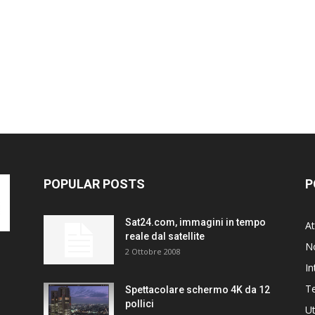
POPULAR POSTS
P
Sat24.com, immagini in tempo
At
reale dal satellite
N
2 Ottobre 2008
In
T
Spettacolare schermo 4K da 12
pollici
Ut