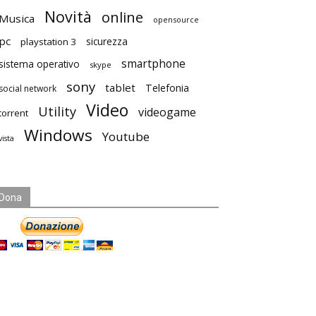
Novità
online
Musica
opensource
pc
playstation 3
sicurezza
smartphone
sistema operativo
skype
sony
tablet
Telefonia
social network
Video
Utility
videogame
torrent
Windows
Youtube
vista
Dona