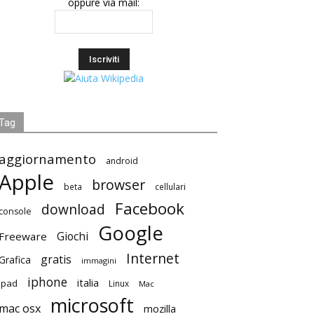
oppure via mail:
Tag
aggiornamento
android
Apple
browser
beta
cellulari
Facebook
download
console
Google
Giochi
Freeware
Internet
gratis
Grafica
immagini
iphone
italia
ipad
Linux
Mac
microsoft
mac osx
mozilla