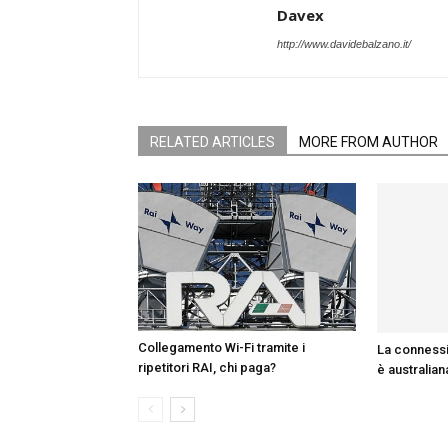
Davex
http://www.davidebalzano.it/
RELATED ARTICLES
MORE FROM AUTHOR
Collegamento Wi-Fi tramite i
La connessi
ripetitori RAI, chi paga?
è australian