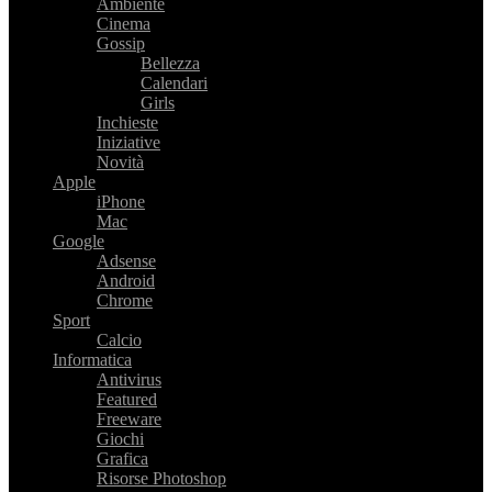
Ambiente
Cinema
Gossip
Bellezza
Calendari
Girls
Inchieste
Iniziative
Novità
Apple
iPhone
Mac
Google
Adsense
Android
Chrome
Sport
Calcio
Informatica
Antivirus
Featured
Freeware
Giochi
Grafica
Risorse Photoshop