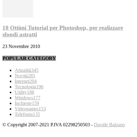
10 Ottimi Tutorial per Photoshop, per realizzare
sfondi astratti
23 Novembre 2010
POPULAR CATEGORY
Attualità
345
Novità
285
Internet
204
Tecnologia
196
Utility
188
Windows
177
Inchieste
159
Videogames
153
Telefonia
135
© Copyright 2007-2021 P.IVA 02298250503 -
Davide Balzano