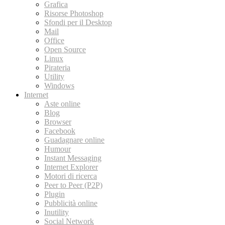
Grafica
Risorse Photoshop
Sfondi per il Desktop
Mail
Office
Open Source
Linux
Pirateria
Utility
Windows
Internet
Aste online
Blog
Browser
Facebook
Guadagnare online
Humour
Instant Messaging
Internet Explorer
Motori di ricerca
Peer to Peer (P2P)
Plugin
Pubblicità online
Inutility
Social Network