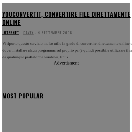
YOUCONVERTIT, CONVERTIRE FILE DIRETTAMENTE
ONLINE
INTERNET
DAVEX
-
4 SETTEMBRE 2008
Vi riporto questo servizio molto utile in grado di convertire, direttamente online 
dover installare alcun programma sul proprio pc (è quindi possibile utilizzare il s
da qualunque piattaforma windows, linux...
Advertisment
MOST POPULAR