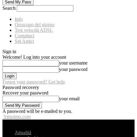
Search
Info
Oroscopo del giorno
Test velocità ADSL
Contattaci
Siti Amici
Sign in
Welcome! Log into your account
your username
your password
Forgot your password? Get help
Password recovery
Recover your password
your email
A password will be e-mailed to you.
Sitissimo.com
Attualità