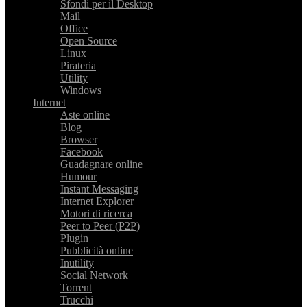
Sfondi per il Desktop
Mail
Office
Open Source
Linux
Pirateria
Utility
Windows
Internet
Aste online
Blog
Browser
Facebook
Guadagnare online
Humour
Instant Messaging
Internet Explorer
Motori di ricerca
Peer to Peer (P2P)
Plugin
Pubblicità online
Inutility
Social Network
Torrent
Trucchi