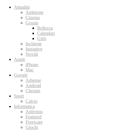
Attualità
Ambiente
Cinema
Gossip
Bellezza
Calendari
Girls
Inchieste
Iniziative
Novità
Apple
iPhone
Mac
Google
Adsense
Android
Chrome
Sport
Calcio
Informatica
Antivirus
Featured
Freeware
Giochi