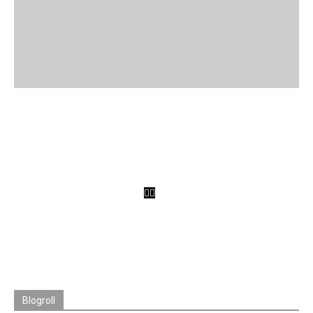
OSX MAVERICKS 10.9 GRATIS PER TUTTI
Blogroll