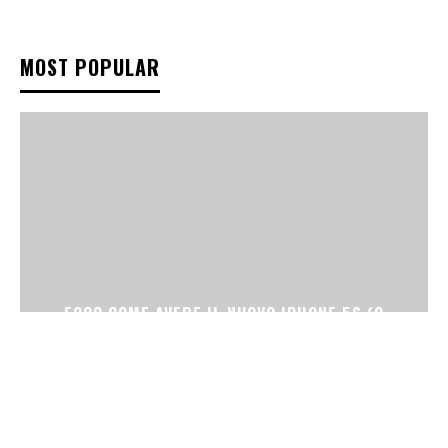
MOST POPULAR
ECCO COME AVERE IL NUOVO IPHONE 5S (O
IPHONE 5C)