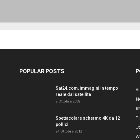
POPULAR POSTS
P
Sat24.com, immagini in tempo
At
reale dal satellite
N
2 Ottobre 2008
In
T
Spettacolare schermo 4K da 12
pollici
Ut
24 Ottobre 2013
W