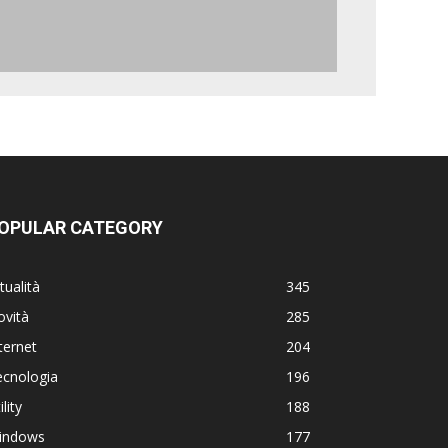
OPULAR CATEGORY
tualità
345
ovità
285
ternet
204
ecnologia
196
ility
188
indows
177