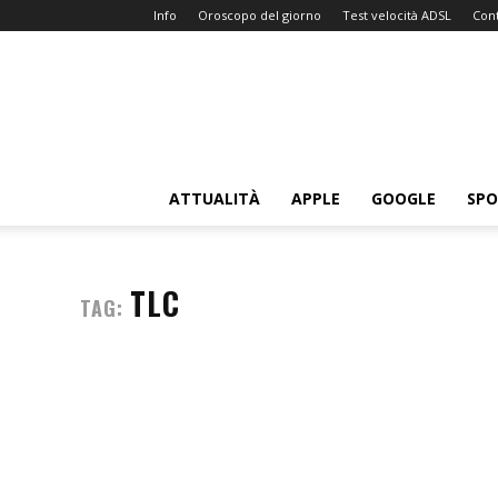
Info
Oroscopo del giorno
Test velocità ADSL
Cont
Sitissimo.com
ATTUALITÀ
APPLE
GOOGLE
SP
TLC
TAG: