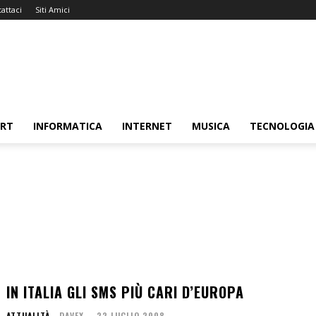
attaci
Siti Amici
ORT
INFORMATICA
INTERNET
MUSICA
TECNOLOGIA
IN ITALIA GLI SMS PIÙ CARI D’EUROPA
ATTUALITÀ
DAVEX
-
22 LUGLIO 2008