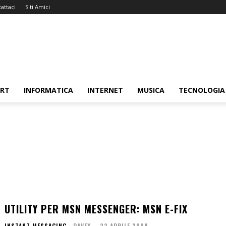
attaci
Siti Amici
ORT
INFORMATICA
INTERNET
MUSICA
TECNOLOGIA
UTILITY PER MSN MESSENGER: MSN E-FIX
INSTANT MESSAGING
DAVEX
-
22 APRILE 2008