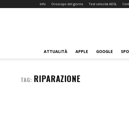
Info
Oroscopo del giorno
Test velocità ADSL
Cont
Sitissimo.com
ATTUALITÀ
APPLE
GOOGLE
SP
RIPARAZIONE
TAG: