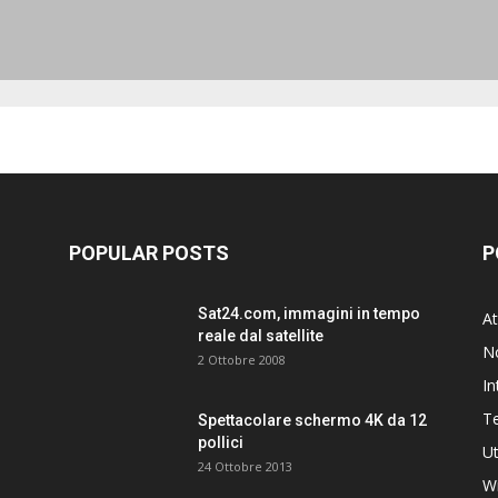
POPULAR POSTS
P
Sat24.com, immagini in tempo
At
reale dal satellite
N
2 Ottobre 2008
In
T
Spettacolare schermo 4K da 12
pollici
Ut
24 Ottobre 2013
W