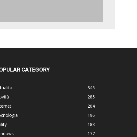
OPULAR CATEGORY
tualità
345
ovità
285
ternet
204
ecnologia
196
ility
188
indows
177