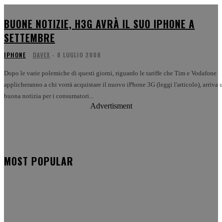
BUONE NOTIZIE, H3G AVRÀ IL SUO IPHONE A
SETTEMBRE
IPHONE
DAVEX
-
8 LUGLIO 2008
Dopo le varie polemiche di questi giorni, riguardo le tariffe che Tim e Vodafone
applicheranno a chi vorrà acquistare il nuovo iPhone 3G (leggi l'articolo), arriva 
buona notizia per i consumatori...
Advertisment
MOST POPULAR