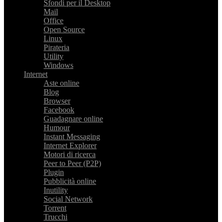
Sfondi per il Desktop
Mail
Office
Open Source
Linux
Pirateria
Utility
Windows
Internet
Aste online
Blog
Browser
Facebook
Guadagnare online
Humour
Instant Messaging
Internet Explorer
Motori di ricerca
Peer to Peer (P2P)
Plugin
Pubblicità online
Inutility
Social Network
Torrent
Trucchi