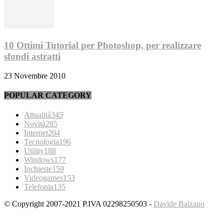
10 Ottimi Tutorial per Photoshop, per realizzare
sfondi astratti
23 Novembre 2010
POPULAR CATEGORY
Attualità
345
Novità
285
Internet
204
Tecnologia
196
Utility
188
Windows
177
Inchieste
159
Videogames
153
Telefonia
135
© Copyright 2007-2021 P.IVA 02298250503 -
Davide Balzano