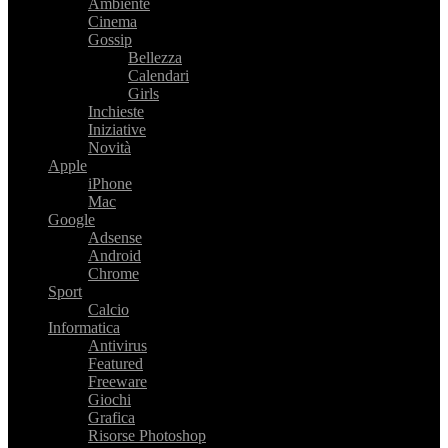
Ambiente
Cinema
Gossip
Bellezza
Calendari
Girls
Inchieste
Iniziative
Novità
Apple
iPhone
Mac
Google
Adsense
Android
Chrome
Sport
Calcio
Informatica
Antivirus
Featured
Freeware
Giochi
Grafica
Risorse Photoshop