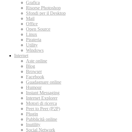
Grafica
Risorse Photoshop
Sfondi per il Desktop
Mail
Office
Open Source
Linux
Pirateria
Utility
Windows
Internet
Aste online
Blog
Browser
Facebook
Guadagnare online
Humour
Instant Messaging
Internet Explorer
Motori di ricerca
Peer to Peer (P2P)
Plugin
Pubblicità online
Inutility
Social Network