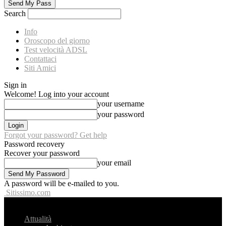
Search
Info
Oroscopo del giorno
Test velocità ADSL
Contattaci
Siti Amici
Sign in
Welcome! Log into your account
your username
your password
Forgot your password? Get help
Password recovery
Recover your password
your email
A password will be e-mailed to you.
Sitissimo.com
Attualità