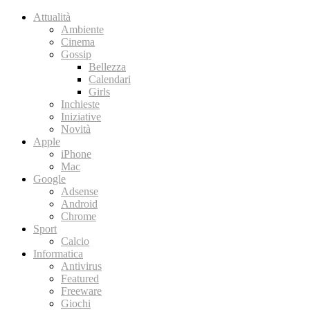
Attualità
Ambiente
Cinema
Gossip
Bellezza
Calendari
Girls
Inchieste
Iniziative
Novità
Apple
iPhone
Mac
Google
Adsense
Android
Chrome
Sport
Calcio
Informatica
Antivirus
Featured
Freeware
Giochi