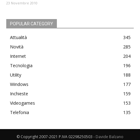
23 Novembre 2010
POPULAR CATEGORY
Attualità
345
Novità
285
Internet
204
Tecnologia
196
Utility
188
Windows
177
Inchieste
159
Videogames
153
Telefonia
135
© Copyright 2007-2021 P.IVA 02298250503 -
Davide Balzano