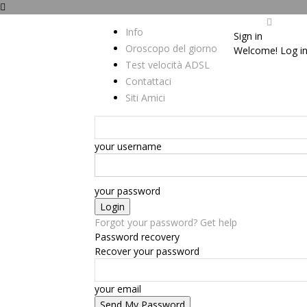
Info
Sign in
Oroscopo del giorno
Welcome! Log in
Test velocità ADSL
Contattaci
Siti Amici
your username
your password
Forgot your password? Get help
Password recovery
Recover your password
your email