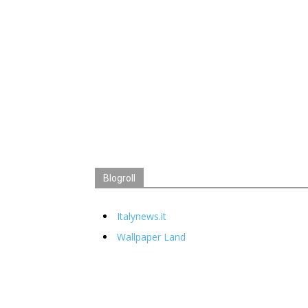
Blogroll
Italynews.it
Wallpaper Land