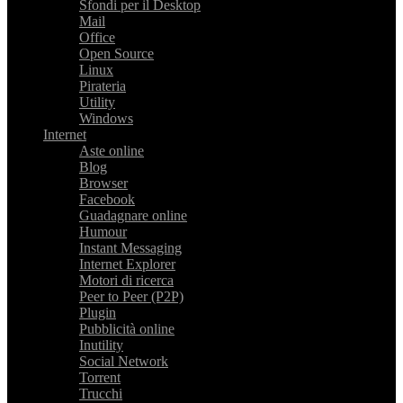
Sfondi per il Desktop
Mail
Office
Open Source
Linux
Pirateria
Utility
Windows
Internet
Aste online
Blog
Browser
Facebook
Guadagnare online
Humour
Instant Messaging
Internet Explorer
Motori di ricerca
Peer to Peer (P2P)
Plugin
Pubblicità online
Inutility
Social Network
Torrent
Trucchi