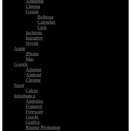
Ambiente
Cinema
Gossip
Bellezza
Calendari
Girls
Inchieste
Iniziative
Novità
Apple
iPhone
Mac
Google
Adsense
Android
Chrome
Sport
Calcio
Informatica
Antivirus
Featured
Freeware
Giochi
Grafica
Risorse Photoshop