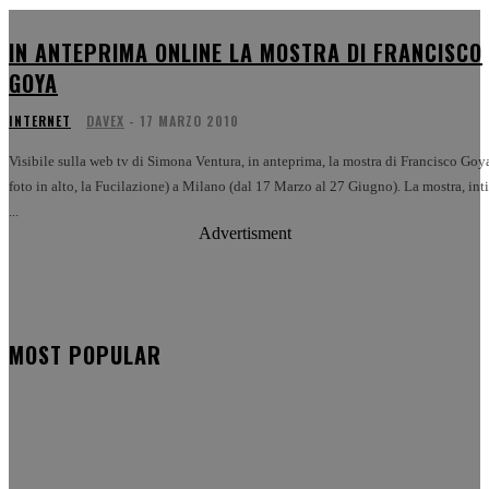
IN ANTEPRIMA ONLINE LA MOSTRA DI FRANCISCO
GOYA
INTERNET
DAVEX
-
17 MARZO 2010
Visibile sulla web tv di Simona Ventura, in anteprima, la mostra di Francisco Goya
foto in alto, la Fucilazione) a Milano (dal 17 Marzo al 27 Giugno). La mostra, inti
...
Advertisment
MOST POPULAR