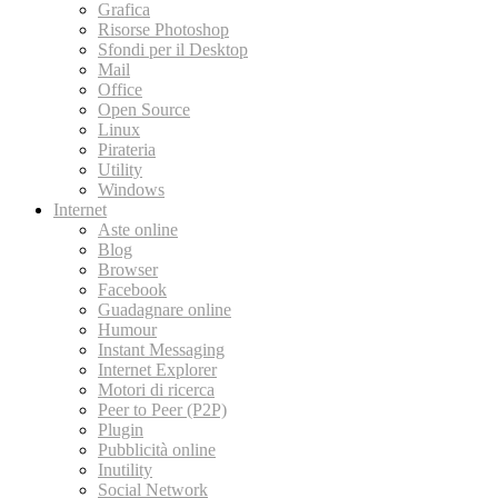
Grafica
Risorse Photoshop
Sfondi per il Desktop
Mail
Office
Open Source
Linux
Pirateria
Utility
Windows
Internet
Aste online
Blog
Browser
Facebook
Guadagnare online
Humour
Instant Messaging
Internet Explorer
Motori di ricerca
Peer to Peer (P2P)
Plugin
Pubblicità online
Inutility
Social Network