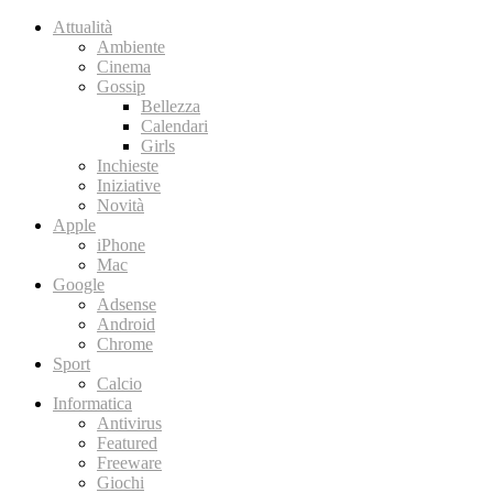
Attualità
Ambiente
Cinema
Gossip
Bellezza
Calendari
Girls
Inchieste
Iniziative
Novità
Apple
iPhone
Mac
Google
Adsense
Android
Chrome
Sport
Calcio
Informatica
Antivirus
Featured
Freeware
Giochi