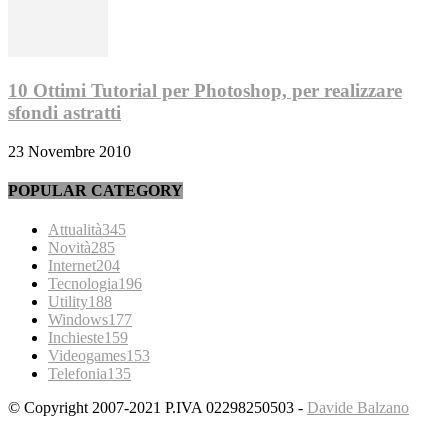
10 Ottimi Tutorial per Photoshop, per realizzare
sfondi astratti
23 Novembre 2010
POPULAR CATEGORY
Attualità
345
Novità
285
Internet
204
Tecnologia
196
Utility
188
Windows
177
Inchieste
159
Videogames
153
Telefonia
135
© Copyright 2007-2021 P.IVA 02298250503 -
Davide Balzano