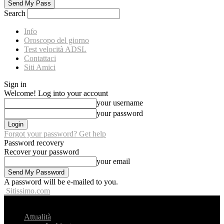
Search
Info
Oroscopo del giorno
Test velocità ADSL
Contattaci
Siti Amici
Sign in
Welcome! Log into your account
your username
your password
Forgot your password? Get help
Password recovery
Recover your password
your email
A password will be e-mailed to you.
Sitissimo.com
Attualità