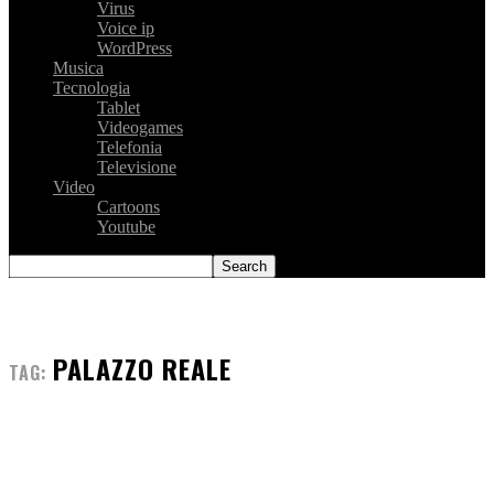
Virus
Voice ip
WordPress
Musica
Tecnologia
Tablet
Videogames
Telefonia
Televisione
Video
Cartoons
Youtube
PALAZZO REALE
TAG: