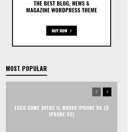
MOST POPULAR
ECCO COME AVERE IL NUOVO IPHONE 5S (O
IPHONE 5C)