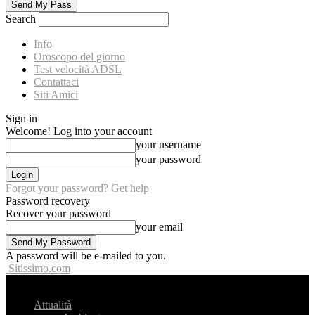
Search
Info
Oroscopo del giorno
Test velocità ADSL
Contattaci
Siti Amici
Sign in
Welcome! Log into your account
your username
your password
Forgot your password? Get help
Password recovery
Recover your password
your email
A password will be e-mailed to you.
Sitissimo.com
Attualità