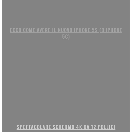
ECCO COME AVERE IL NUOVO IPHONE 5S (O IPHONE
5C)
SPETTACOLARE SCHERMO 4K DA 12 POLLICI