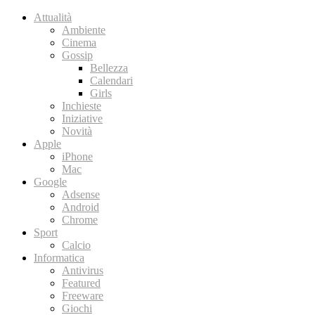
Attualità
Ambiente
Cinema
Gossip
Bellezza
Calendari
Girls
Inchieste
Iniziative
Novità
Apple
iPhone
Mac
Google
Adsense
Android
Chrome
Sport
Calcio
Informatica
Antivirus
Featured
Freeware
Giochi