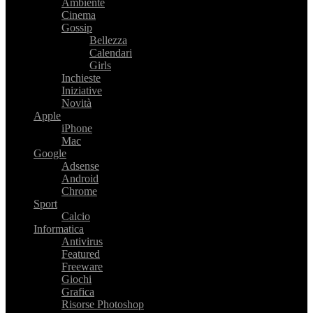
Ambiente
Cinema
Gossip
Bellezza
Calendari
Girls
Inchieste
Iniziative
Novità
Apple
iPhone
Mac
Google
Adsense
Android
Chrome
Sport
Calcio
Informatica
Antivirus
Featured
Freeware
Giochi
Grafica
Risorse Photoshop