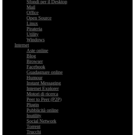
Sfondi per il Desktop
Mail
Office
Open Source
Linux
Pirateria
Utility
Windows
Internet
Aste online
Blog
Browser
Facebook
Guadagnare online
Humour
Instant Messaging
Internet Explorer
Motori di ricerca
Peer to Peer (P2P)
Plugin
Pubblicità online
Inutility
Social Network
Torrent
Trucchi