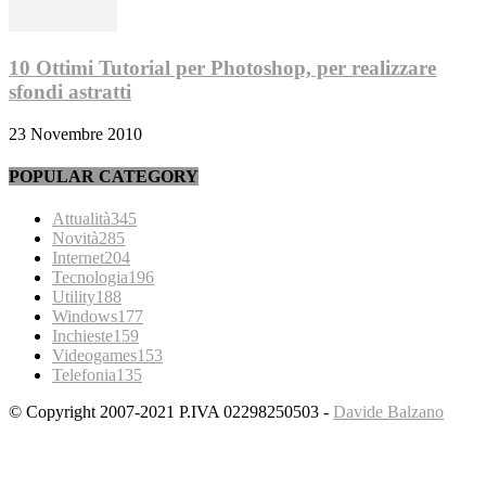
10 Ottimi Tutorial per Photoshop, per realizzare
sfondi astratti
23 Novembre 2010
POPULAR CATEGORY
Attualità
345
Novità
285
Internet
204
Tecnologia
196
Utility
188
Windows
177
Inchieste
159
Videogames
153
Telefonia
135
© Copyright 2007-2021 P.IVA 02298250503 -
Davide Balzano