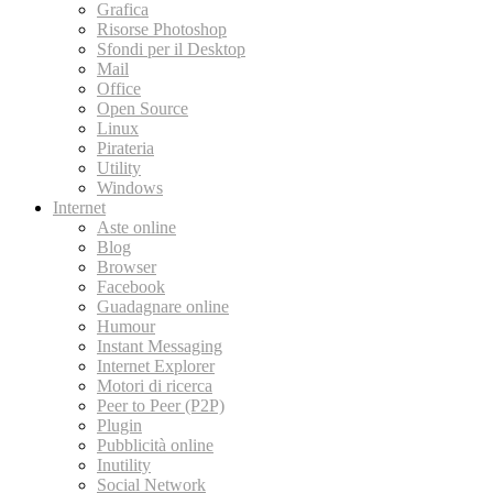
Grafica
Risorse Photoshop
Sfondi per il Desktop
Mail
Office
Open Source
Linux
Pirateria
Utility
Windows
Internet
Aste online
Blog
Browser
Facebook
Guadagnare online
Humour
Instant Messaging
Internet Explorer
Motori di ricerca
Peer to Peer (P2P)
Plugin
Pubblicità online
Inutility
Social Network