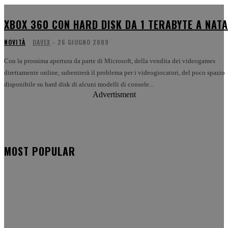
XBOX 360 CON HARD DISK DA 1 TERABYTE A NATA
NOVITÀ
DAVEX
-
26 GIUGNO 2009
Con la prossima apertura da parte di Microsoft, della vendita dei videogames
direttamente online, subentrerà il problema per i videogiocatori, del poco spazio
disponibile su hard disk di alcuni modelli di console...
Advertisment
MOST POPULAR