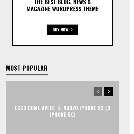
MOST POPULAR
ECCO COME AVERE IL NUOVO IPHONE 5S (O
IPHONE 5C)