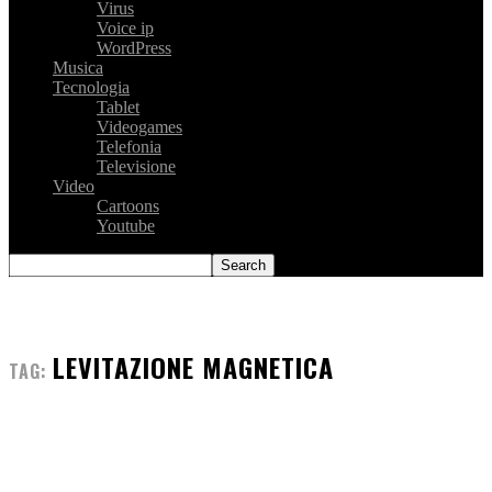
Virus
Voice ip
WordPress
Musica
Tecnologia
Tablet
Videogames
Telefonia
Televisione
Video
Cartoons
Youtube
LEVITAZIONE MAGNETICA
TAG: