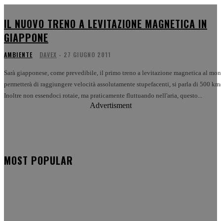
IL NUOVO TRENO A LEVITAZIONE MAGNETICA IN
GIAPPONE
AMBIENTE
DAVEX
-
27 GIUGNO 2011
Sarà giapponese, come prevedibile, il primo treno a levitazione magnetica al mo
permetterà di raggiungere velocità assolutamente stupefacenti, si parla di 500 km
Inoltre non essendoci rotaie, ma praticamente fluttuando nell'aria, questo...
Advertisment
MOST POPULAR