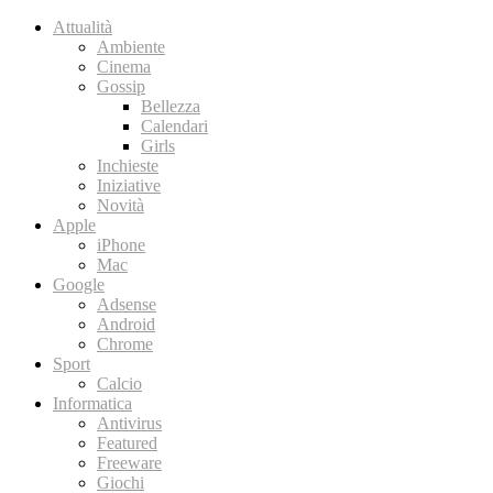
Attualità
Ambiente
Cinema
Gossip
Bellezza
Calendari
Girls
Inchieste
Iniziative
Novità
Apple
iPhone
Mac
Google
Adsense
Android
Chrome
Sport
Calcio
Informatica
Antivirus
Featured
Freeware
Giochi