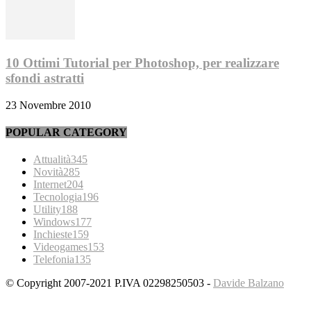
10 Ottimi Tutorial per Photoshop, per realizzare
sfondi astratti
23 Novembre 2010
POPULAR CATEGORY
Attualità
345
Novità
285
Internet
204
Tecnologia
196
Utility
188
Windows
177
Inchieste
159
Videogames
153
Telefonia
135
© Copyright 2007-2021 P.IVA 02298250503 -
Davide Balzano