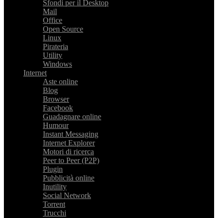
Sfondi per il Desktop
Mail
Office
Open Source
Linux
Pirateria
Utility
Windows
Internet
Aste online
Blog
Browser
Facebook
Guadagnare online
Humour
Instant Messaging
Internet Explorer
Motori di ricerca
Peer to Peer (P2P)
Plugin
Pubblicità online
Inutility
Social Network
Torrent
Trucchi