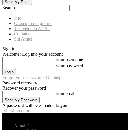
Search
Info
Oroscopo del giorno
Test velocità ADSL
Contattaci
Siti Amici
Sign in
Welcome! Log into your account
your username
your password
Forgot your password? Get help
Password recovery
Recover your password
your email
A password will be e-mailed to you.
Sitissimo.com
Attualità