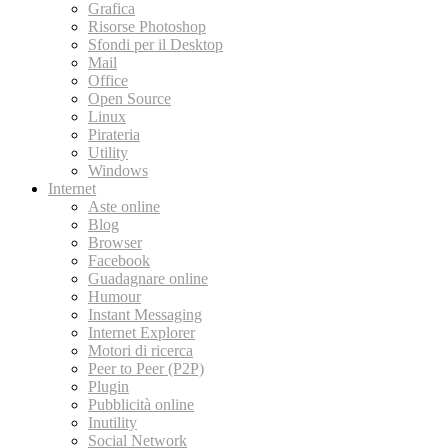
Grafica
Risorse Photoshop
Sfondi per il Desktop
Mail
Office
Open Source
Linux
Pirateria
Utility
Windows
Internet
Aste online
Blog
Browser
Facebook
Guadagnare online
Humour
Instant Messaging
Internet Explorer
Motori di ricerca
Peer to Peer (P2P)
Plugin
Pubblicità online
Inutility
Social Network