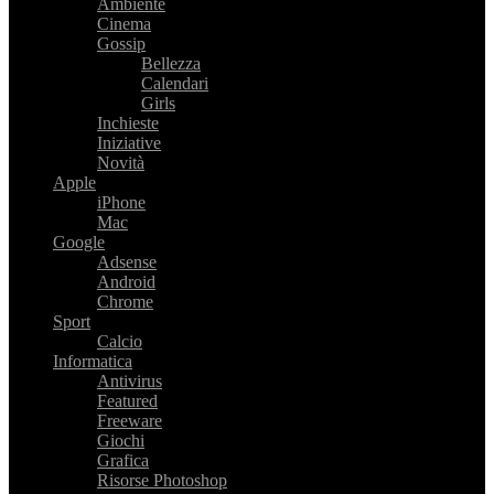
Ambiente
Cinema
Gossip
Bellezza
Calendari
Girls
Inchieste
Iniziative
Novità
Apple
iPhone
Mac
Google
Adsense
Android
Chrome
Sport
Calcio
Informatica
Antivirus
Featured
Freeware
Giochi
Grafica
Risorse Photoshop