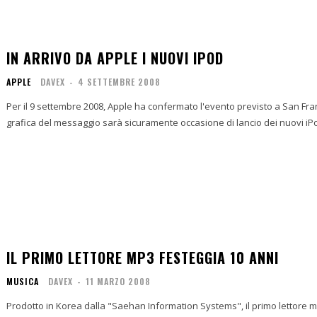
IN ARRIVO DA APPLE I NUOVI IPOD
APPLE
DAVEX
-
4 SETTEMBRE 2008
Per il 9 settembre 2008, Apple ha confermato l'evento previsto a San Fr
grafica del messaggio sarà sicuramente occasione di lancio dei nuovi iPod
IL PRIMO LETTORE MP3 FESTEGGIA 10 ANNI
MUSICA
DAVEX
-
11 MARZO 2008
Prodotto in Korea dalla "Saehan Information Systems", il primo lettore 