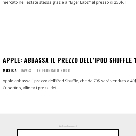
mercato nell'estate stessa grazie a "Eiger Labs" al prezzo di 250$. Il...
APPLE: ABBASSA IL PREZZO DELL’IPOD SHUFFLE 
MUSICA
DAVEX
-
19 FEBBRAIO 2008
Apple abbassa il prezzo dell'iPod Shuffle, che da 79$ sarà venduto a 49$
Cupertino, allinea i prezzi dei...
Advertisment