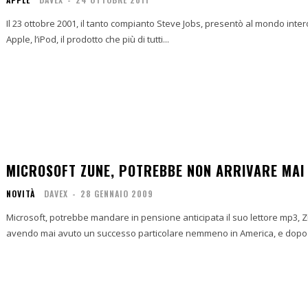
Il 23 ottobre 2001, il tanto compianto Steve Jobs, presentò al mondo inte
Apple, l’iPod, il prodotto che più di tutti...
MICROSOFT ZUNE, POTREBBE NON ARRIVARE MAI
NOVITÀ
DAVEX
-
28 GENNAIO 2009
Microsoft, potrebbe mandare in pensione anticipata il suo lettore mp3, 
avendo mai avuto un successo particolare nemmeno in America, e dopo 