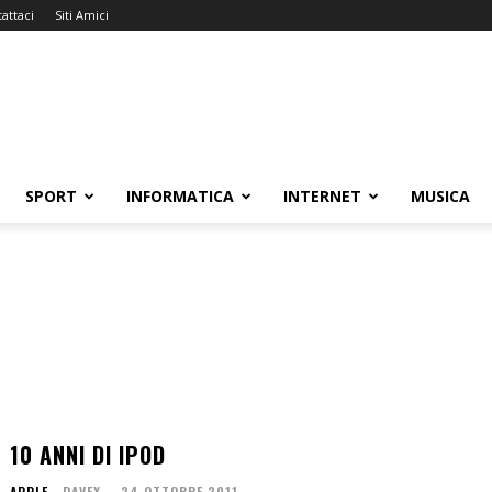
attaci
Siti Amici
SPORT
INFORMATICA
INTERNET
MUSICA
10 ANNI DI IPOD
APPLE
DAVEX
-
24 OTTOBRE 2011