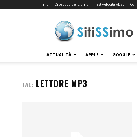
Info
Oroscopo del giorno
Test velocità ADSL
Cont
Sitissimo.com
ATTUALITÀ
APPLE
GOOGLE
LETTORE MP3
TAG: