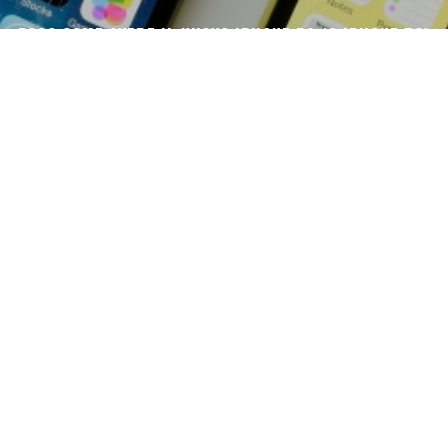
ECCO COME AVERE IL NUOVO IPHONE 5S (O IPHONE 5C)
SPETTACOLARE SCHERMO 4K DA 12 POLLICI