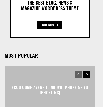
MOST POPULAR
ECCO COME AVERE IL NUOVO IPHONE 5S (O
IPHONE 5C)