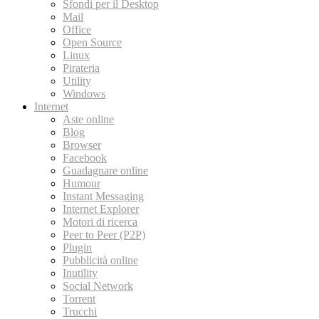
Sfondi per il Desktop
Mail
Office
Open Source
Linux
Pirateria
Utility
Windows
Internet
Aste online
Blog
Browser
Facebook
Guadagnare online
Humour
Instant Messaging
Internet Explorer
Motori di ricerca
Peer to Peer (P2P)
Plugin
Pubblicità online
Inutility
Social Network
Torrent
Trucchi