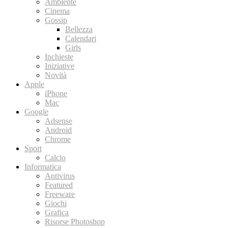
Ambiente
Cinema
Gossip
Bellezza
Calendari
Girls
Inchieste
Iniziative
Novità
Apple
iPhone
Mac
Google
Adsense
Android
Chrome
Sport
Calcio
Informatica
Antivirus
Featured
Freeware
Giochi
Grafica
Risorse Photoshop