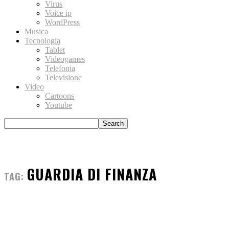
Virus
Voice ip
WordPress
Musica
Tecnologia
Tablet
Videogames
Telefonia
Televisione
Video
Cartoons
Youtube
GUARDIA DI FINANZA
TAG: