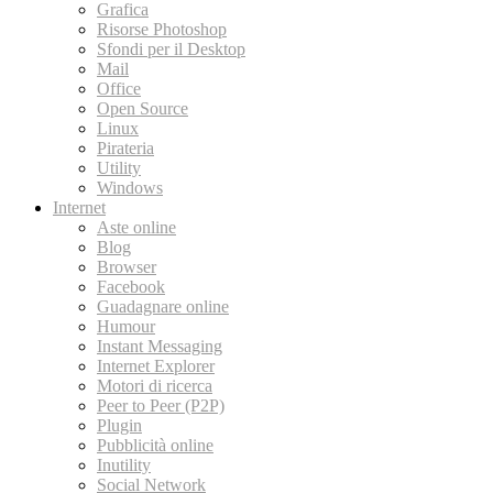
Grafica
Risorse Photoshop
Sfondi per il Desktop
Mail
Office
Open Source
Linux
Pirateria
Utility
Windows
Internet
Aste online
Blog
Browser
Facebook
Guadagnare online
Humour
Instant Messaging
Internet Explorer
Motori di ricerca
Peer to Peer (P2P)
Plugin
Pubblicità online
Inutility
Social Network