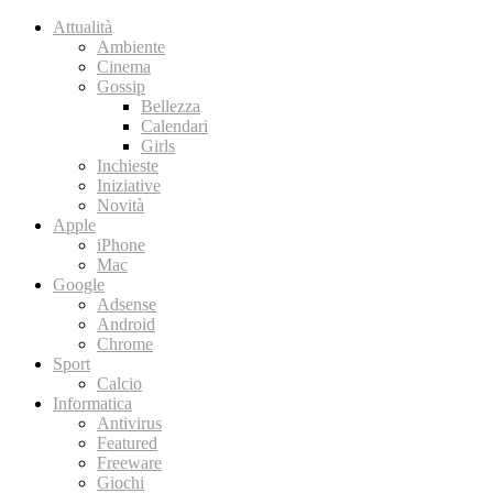
Attualità
Ambiente
Cinema
Gossip
Bellezza
Calendari
Girls
Inchieste
Iniziative
Novità
Apple
iPhone
Mac
Google
Adsense
Android
Chrome
Sport
Calcio
Informatica
Antivirus
Featured
Freeware
Giochi