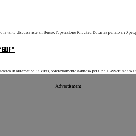
o le tanto discusse aste al ribasso, l'operazione Knocked Down ha portato a 20 perqui
“GDF”
agati: vi portano su un sito che scarica in automatico un virus, potenzialmente dannoso per il pc. L'avver
Advertisment