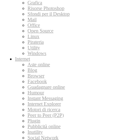
Grafica
Risorse Photoshop
Sfondi per il Desktop
Mail
Office
Open Source
Linux
Pirateria
Utility
Windows
Internet
Aste online
Blog
Browser
Facebook
Guadagnare online
Humour
Instant Messaging
Internet Explorer
Motori di ricerca
Peer to Peer (P2P)
Plugin
Pubblicità online
Inutility
Social Network