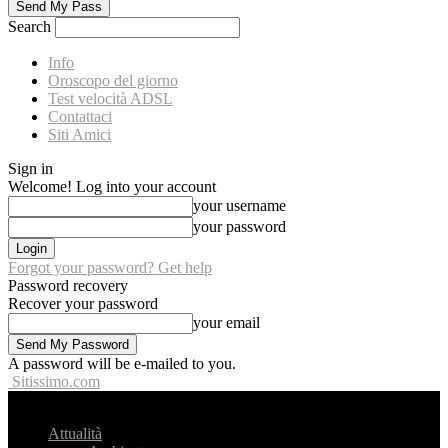
Search
Info
Oroscopo del giorno
Test velocità ADSL
Contattaci
Siti Amici
Sign in
Welcome! Log into your account
your username
your password
Forgot your password? Get help
Password recovery
Recover your password
your email
A password will be e-mailed to you.
Sitissimo.com
Attualità