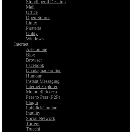
Sfondi per il Desktop
Mail
Office
Open Source
Linux
Pirateria
Utility
Windows
Internet
Aste online
Blog
Browser
Facebook
Guadagnare online
Humour
Instant Messaging
Internet Explorer
Motori di ricerca
Peer to Peer (P2P)
Plugin
Pubblicità online
Inutility
Social Network
Torrent
Trucchi