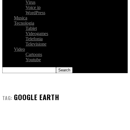
Virus
Voice ip
WordPress
Musica
Tecnologia
Tablet
Videogames
Telefonia
Televisione
Video
Cartoons
Youtube
GOOGLE EARTH
TAG: