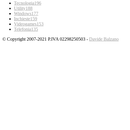
Tecnologia
196
Utility
188
Windows
177
Inchieste
159
Videogames
153
Telefonia
135
© Copyright 2007-2021 P.IVA 02298250503 -
Davide Balzano