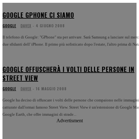
GOOGLE GPHONE CI SIAMO
GOOGLE
DAVEX
-
4 GIUGNO 2008
Il telefono di Google: "GPhone" sta per arrivare. Sarà Samsung a lanciare sul mercato i
due sfidanti dell' iPhone. Il primo più sofisticato dopo l'estate, l'alt
GOOGLE OFFUSCHERÀ I VOLTI DELLE PERSONE IN
STREET VIEW
GOOGLE
DAVEX
-
16 MAGGIO 2008
Google ha deciso di offuscare i volti delle persone che compaiono nelle immagin
catturate dall'ormai famoso Street View. Street View è un'estensione di Google Maps e
Google Earth, che offre immagini di strade...
Advertisment