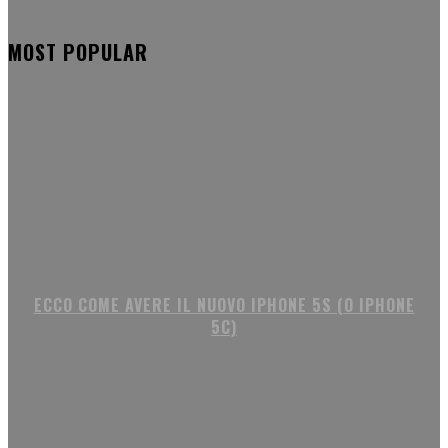
MOST POPULAR
ECCO COME AVERE IL NUOVO IPHONE 5S (O IPHONE
5C)