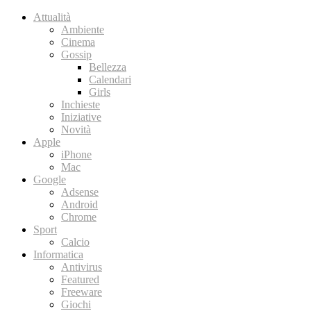
Attualità
Ambiente
Cinema
Gossip
Bellezza
Calendari
Girls
Inchieste
Iniziative
Novità
Apple
iPhone
Mac
Google
Adsense
Android
Chrome
Sport
Calcio
Informatica
Antivirus
Featured
Freeware
Giochi