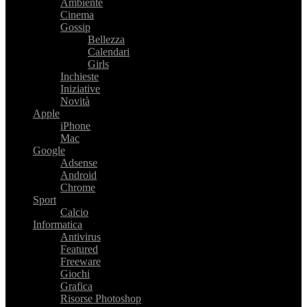
Ambiente
Cinema
Gossip
Bellezza
Calendari
Girls
Inchieste
Iniziative
Novità
Apple
iPhone
Mac
Google
Adsense
Android
Chrome
Sport
Calcio
Informatica
Antivirus
Featured
Freeware
Giochi
Grafica
Risorse Photoshop